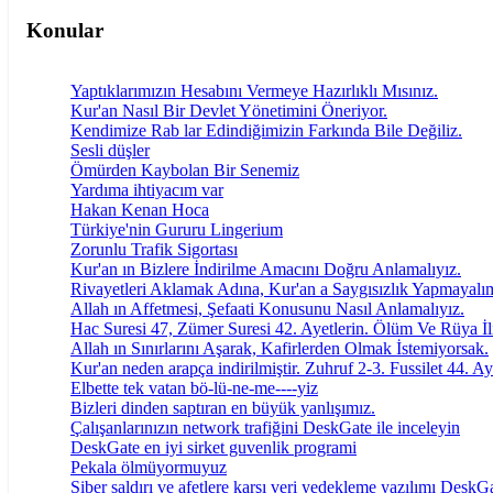
Konular
Yaptıklarımızın Hesabını Vermeye Hazırlıklı Mısınız.
Kur'an Nasıl Bir Devlet Yönetimini Öneriyor.
Kendimize Rab lar Edindiğimizin Farkında Bile Değiliz.
Sesli düşler
Ömürden Kaybolan Bir Senemiz
Yardıma ihtiyacım var
Hakan Kenan Hoca
Türkiye'nin Gururu Lingerium
Zorunlu Trafik Sigortası
Kur'an ın Bizlere İndirilme Amacını Doğru Anlamalıyız.
Rivayetleri Aklamak Adına, Kur'an a Saygısızlık Yapmayalı
Allah ın Affetmesi, Şefaati Konusunu Nasıl Anlamalıyız.
Hac Suresi 47, Zümer Suresi 42. Ayetlerin. Ölüm Ve Rüya İli
Allah ın Sınırlarını Aşarak, Kafirlerden Olmak İstemiyorsak.
Kur'an neden arapça indirilmiştir. Zuhruf 2-3. Fussilet 44. Ay
Elbette tek vatan bö-lü-ne-me----yiz
Bizleri dinden saptıran en büyük yanlışımız.
Çalışanlarınızın network trafiğini DeskGate ile inceleyin
DeskGate en iyi sirket guvenlik programi
Pekala ölmüyormuyuz
Siber saldırı ve afetlere karşı veri yedekleme yazılımı DeskG