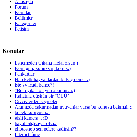
Anasayfa
Forum
Konular
Bölümler
Kategoriler
İletişim
Konular
Esnemeden Çıkana Helal olsun:)
Komiğim, komiksin, komik:)
Pankartlar
Hareketli hayvanlardan birkaç demet :)
işte yy icadı bence?!
"Beni yıka" olayını abartanlar:)
Rahatına düşkün bir "ÖLÜ"
Civcivlerden seçmeler
Aramızda çaktırmadan uyuyanlar varsa bu konuya bakmalı :)
bebek koruyucu...
gizli kamera... :D
hayat bilgisayar olsa...
photoshop sen nelere kadirsin??
İnternetnâme