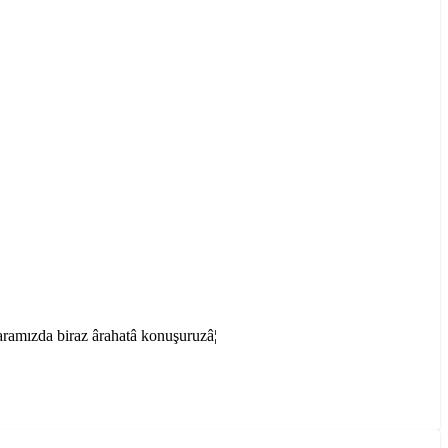
ızda biraz ârahatâ konuşuruzâ¦