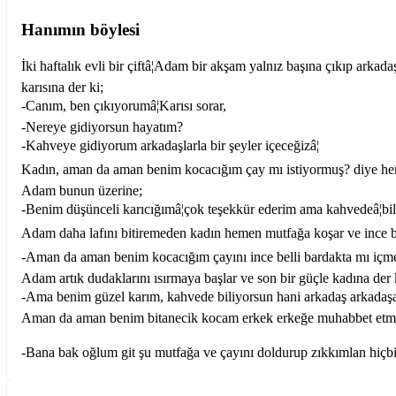
Hanımın böylesi
İki haftalık evli bir çiftâ¦Adam bir akşam yalnız başına çıkıp arkadaş
karısına der ki;
-Canım, ben çıkıyorumâ¦Karısı sorar,
-Nereye gidiyorsun hayatım?
-Kahveye gidiyorum arkadaşlarla bir şeyler içeceğizâ¦
Kadın, aman da aman benim kocacığım çay mı istiyormuş? diye heme
Adam bunun üzerine;
-Benim düşünceli karıcığımâ¦çok teşekkür ederim ama kahvedeâ¦bil
Adam daha lafını bitiremeden kadın hemen mutfağa koşar ve ince bel
-Aman da aman benim kocacığım çayını ince belli bardakta mı içmek
Adam artık dudaklarını ısırmaya başlar ve son bir güçle kadına der 
-Ama benim güzel karım, kahvede biliyorsun hani arkadaş arkadaşa or
Aman da aman benim bitanecik kocam erkek erkeğe muhabbet etmek
-Bana bak oğlum git şu mutfağa ve çayını doldurup zıkkımlan hiçbi