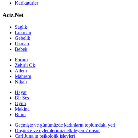
Karikatürler
Aciz.Net
Saglik
Lokman
Gebelik
Uzman
Bebek
Forum
Zehirli Ok
Ailem
Mahrem
Nikah
Hayat
Bir Ses
Oyun
Makina
Bilim
Geçmişte ve günümüzde kadınların toplumdaki yeri
Düşünce ve eylemlerimizi etkileyen 7 unsur
Carl Jung'ın psikolojik işlevleri