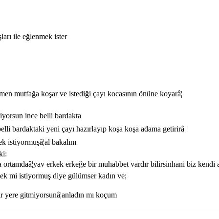
ları ile eğlenmek ister
n mutfağa koşar ve istediği çayı kocasının önüne koyarâ¦
iyorsun ince belli bardakta
li bardaktaki yeni çayı hazırlayıp koşa koşa adama getirirâ¦
 istiyormuşâ¦al bakalım
ki:
tamdaâ¦yav erkek erkeğe bir muhabbet vardır bilirsinhani biz kendi aram
 mi istiyormuş diye gülümser kadın ve;
r yere gitmiyorsunâ¦anladın mı koçum