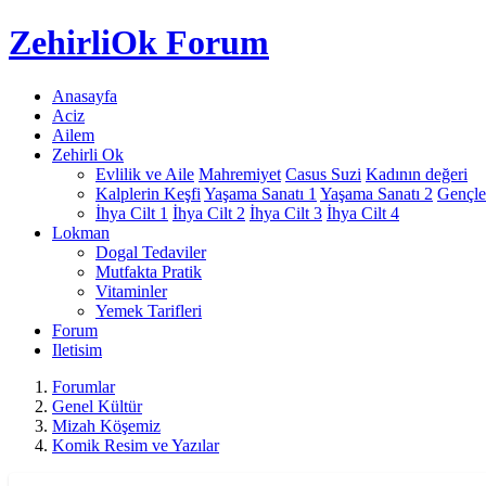
Zehirli
Ok Forum
Anasayfa
Aciz
Ailem
Zehirli Ok
Evlilik ve Aile
Mahremiyet
Casus Suzi
Kadının değeri
Kalplerin Keşfi
Yaşama Sanatı 1
Yaşama Sanatı 2
Gençle
İhya Cilt 1
İhya Cilt 2
İhya Cilt 3
İhya Cilt 4
Lokman
Dogal Tedaviler
Mutfakta Pratik
Vitaminler
Yemek Tarifleri
Forum
Iletisim
Forumlar
Genel Kültür
Mizah Köşemiz
Komik Resim ve Yazılar