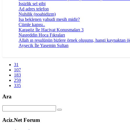
Işsizlik sel gibi
Ad adres telefon
Nuhilik (noahidizm)
Isa beklenen yahudi mesih midir?
Cümle kapısı..
Karagöz İle Hacivat Konuşmaları 3
Nasreddin Hoca Fıkraları
Allah ın resulünün bizlere örnek oluşunu, hangi kaynaktan ö
Ayşecik İle Yasemin Sultan
31
107
183
259
335
Ara
Aciz.Net Forum