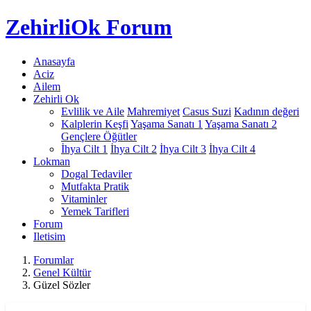
Zehirli
Ok Forum
Anasayfa
Aciz
Ailem
Zehirli Ok
Evlilik ve Aile
Mahremiyet
Casus Suzi
Kadının değeri
Kalplerin Keşfi
Yaşama Sanatı 1
Yaşama Sanatı 2
Gençlere Öğütler
İhya Cilt 1
İhya Cilt 2
İhya Cilt 3
İhya Cilt 4
Lokman
Dogal Tedaviler
Mutfakta Pratik
Vitaminler
Yemek Tarifleri
Forum
Iletisim
Forumlar
Genel Kültür
Güzel Sözler