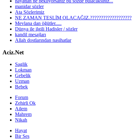
hayattan ne bekliyorsanız bu sözde bulacaksınız...
manidar sözler
Ata Sözlerimiz
NE ZAMAN TESLİM OLACAĞIZ.???????????????????
Mevlana dan öğütler.....
Dünya ile ilgili Hadisler / sözler
kandil mesajları
Allah dostlarından nasihatlar
Aciz.Net
Saglik
Lokman
Gebelik
Uzman
Bebek
Forum
Zehirli Ok
Ailem
Mahrem
Nikah
Hayat
Bir Ses