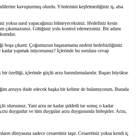
ndilerine kavuşturmuş olurdu. Yöntemini keşfetmediğiniz iş, alsa
iniz yoksa nasıl yapacağınızı bilmeyeceksiniz. Hedefiniz kesin
m çıkamazsınız. Gittiğiniz yolu kontrol edemezsiniz. Bir adımı
hkumdur.
meği boşa çıkarır. Çoğumuzun başaramama nedeni hedefsizliğimiz
ne kadar yapmak istiyorsunuz? İçlerinde bu sorulara cevap
 bir özelliği, içlerinde güçlü arzu barındırmalarıdır. Başarı büyükse
iğim arzuyu ifade edecek başka bir kelime de bulamıyorum. Burada
lü olursunuz. Yani arzu ne kadar şiddetli ise sonuç o kadar
 Arzu duygudur ve tüm duygular arzu duygusunda birleşirler. Arzu,
anların dünyasına sadece cesaretiniz taşır. Cesaretiniz yoksa kendi iç