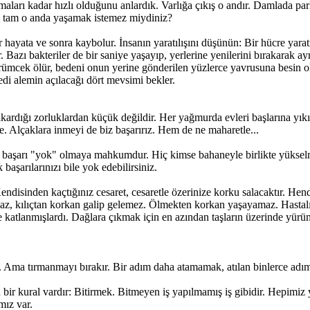
ımaları kadar hızlı olduğunu anlardık. Varlığa çıkış o andır. Damlada par
yi tam o anda yaşamak istemez miydiniz?
 hayata ve sonra kaybolur. İnsanın yaratılışını düşünün: Bir hücre yaratıl
. Bazı bakteriler de bir saniye yaşayıp, yerlerine yenilerini bırakarak ayr
ümcek ölür, bedeni onun yerine gönderilen yüzlerce yavrusuna besin olur
di alemin açılacağı dört mevsimi bekler.
 çıkardığı zorluklardan küçük değildir. Her yağmurda evleri başlarına 
 Alçaklara inmeyi de biz başarırız. Hem de ne maharetle...
rde başarı "yok" olmaya mahkumdur. Hiç kimse bahaneyle birlikte yü
şarılarınızı bile yok edebilirsiniz.
Kendisinden kaçtığınız cesaret, cesaretle özerinize korku salacaktır. H
maz, kılıçtan korkan galip gelemez. Ölmekten korkan yaşayamaz. Hast
e katlanmışlardı. Dağlara çıkmak için en azından taşların üzerinde y
r. Ama tırmanmayı bırakır. Bir adım daha atamamak, atılan binlerce adı
bir kural vardır: Bitirmek. Bitmeyen iş yapılmamış iş gibidir. Hepimiz
mız var.