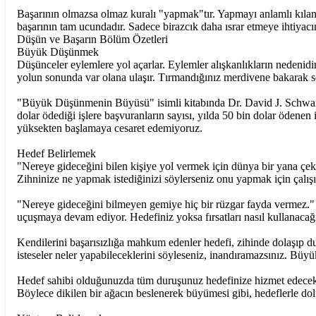
Başarının olmazsa olmaz kuralı "yapmak"tır. Yapmayı anlamlı kılan 
başarının tam ucundadır. Sadece birazcık daha ısrar etmeye ihtiyacı
Düşün ve Başarın Bölüm Özetleri
Büyük Düşünmek
Düşünceler eylemlere yol açarlar. Eylemler alışkanlıkların nedenidir
yolun sonunda var olana ulaşır. Tırmandığınız merdivene bakarak s
"Büyük Düşünmenin Büyüsü" isimli kitabında Dr. David J. Schwartz i
dolar ödediği işlere başvuranların sayısı, yılda 50 bin dolar ödenen
yüksekten başlamaya cesaret edemiyoruz.
Hedef Belirlemek
"Nereye gideceğini bilen kişiye yol vermek için dünya bir yana çekil
Zihninize ne yapmak istediğinizi söylerseniz onu yapmak için çalışı
"Nereye gideceğini bilmeyen gemiye hiç bir rüzgar fayda vermez." 
uçuşmaya devam ediyor. Hedefiniz yoksa fırsatları nasıl kullanacağın
Kendilerini başarısızlığa mahkum edenler hedefi, zihinde dolaşıp duran
isteseler neler yapabileceklerini söyleseniz, inandıramazsınız. Büy
Hedef sahibi olduğunuzda tüm duruşunuz hedefinize hizmet edecektir
Böylece dikilen bir ağacın beslenerek büyümesi gibi, hedeflerle dol