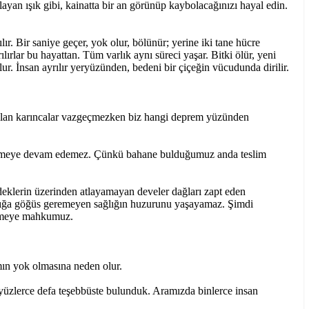
layan ışık gibi, kainatta bir an görünüp kaybolacağınızı hayal edin.
ır. Bir saniye geçer, yok olur, bölünür; yerine iki tane hücre
ılırlar bu hayattan. Tüm varlık aynı süreci yaşar. Bitki ölür, yeni
. İnsan ayrılır yeryüzünden, bedeni bir çiçeğin vücudunda dirilir.
yıkılan karıncalar vazgeçmezken biz hangi deprem yüzünden
kselmeye devam edemez. Çünkü bahane bulduğumuz anda teslim
endeklerin üzerinden atlayamayan develer dağları zapt eden
alığa göğüs geremeyen sağlığın huzurunu yaşayamaz. Şimdi
ürümeye mahkumuz.
mın yok olmasına neden olur.
 yüzlerce defa teşebbüste bulunduk. Aramızda binlerce insan