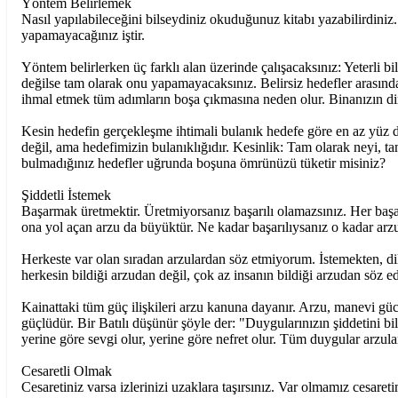
Yöntem Belirlemek
Nasıl yapılabileceğini bilseydiniz okuduğunuz kitabı yazabilirdiniz
yapamayacağınız iştir.
Yöntem belirlerken üç farklı alan üzerinde çalışacaksınız: Yeterli b
değilse tam olarak onu yapamayacaksınız. Belirsiz hedefler arasınd
ihmal etmek tüm adımların boşa çıkmasına neden olur. Binanızın di
Kesin hedefin gerçekleşme ihtimali bulanık hedefe göre en az yüz 
değil, ama hedefimizin bulanıklığıdır. Kesinlik: Tam olarak neyi, 
bulmadığınız hedefler uğrunda boşuna ömrünüzü tüketir misiniz?
Şiddetli İstemek
Başarmak üretmektir. Üretmiyorsanız başarılı olamazsınız. Her başarı
ona yol açan arzu da büyüktür. Ne kadar başarılıysanız o kadar arz
Herkeste var olan sıradan arzulardan söz etmiyorum. İstemekten, 
herkesin bildiği arzudan değil, çok az insanın bildiği arzudan söz 
Kainattaki tüm güç ilişkileri arzu kanuna dayanır. Arzu, manevi gü
güçlüdür. Bir Batılı düşünür şöyle der: "Duygularınızın şiddetini 
yerine göre sevgi olur, yerine göre nefret olur. Tüm duygular arzul
Cesaretli Olmak
Cesaretiniz varsa izlerinizi uzaklara taşırsınız. Var olmamız cesaret