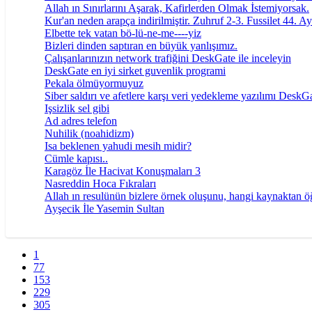
Allah ın Sınırlarını Aşarak, Kafirlerden Olmak İstemiyorsak.
Kur'an neden arapça indirilmiştir. Zuhruf 2-3. Fussilet 44. Ay
Elbette tek vatan bö-lü-ne-me----yiz
Bizleri dinden saptıran en büyük yanlışımız.
Çalışanlarınızın network trafiğini DeskGate ile inceleyin
DeskGate en iyi sirket guvenlik programi
Pekala ölmüyormuyuz
Siber saldırı ve afetlere karşı veri yedekleme yazılımı DeskG
Işsizlik sel gibi
Ad adres telefon
Nuhilik (noahidizm)
Isa beklenen yahudi mesih midir?
Cümle kapısı..
Karagöz İle Hacivat Konuşmaları 3
Nasreddin Hoca Fıkraları
Allah ın resulünün bizlere örnek oluşunu, hangi kaynaktan ö
Ayşecik İle Yasemin Sultan
1
77
153
229
305