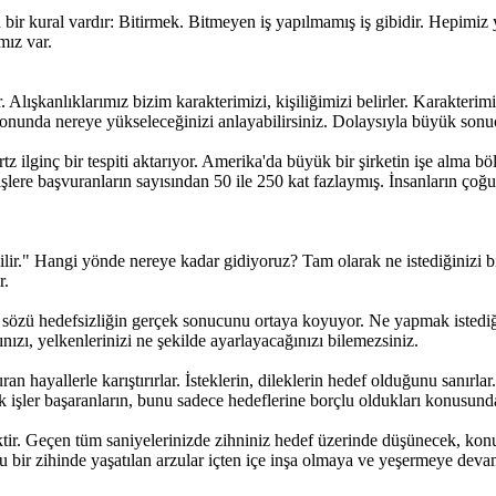
bir kural vardır: Bitirmek. Bitmeyen iş yapılmamış iş gibidir. Hepimiz
mız var.
. Alışkanlıklarımız bizim karakterimizi, kişiliğimizi belirler. Karakte
onunda nereye yükseleceğinizi anlayabilirsiniz. Dolaysıyla büyük son
lginç bir tespiti aktarıyor. Amerika'da büyük bir şirketin işe alma bö
 işlere başvuranların sayısından 50 ile 250 kat fazlaymış. İnsanların ço
ir." Hangi yönde nereye kadar gidiyoruz? Tam olarak ne istediğinizi bilir
r.
sözü hedefsizliğin gerçek sonucunu ortaya koyuyor. Ne yapmak istediğin
ızı, yelkenlerinizi ne şekilde ayarlayacağınızı bilemezsiniz.
 hayallerle karıştırırlar. İsteklerin, dileklerin hedef olduğunu sanırlar. 
ük işler başaranların, bunu sadece hedeflerine borçlu oldukları konusund
. Geçen tüm saniyelerinizde zihniniz hedef üzerinde düşünecek, konuşma
u bir zihinde yaşatılan arzular içten içe inşa olmaya ve yeşermeye deva