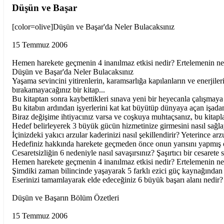
Düşün ve Başar
[color=olive]Düşün ve Başar'da Neler Bulacaksınız
15 Temmuz 2006
Hemen harekete geçmenin 4 inanılmaz etkisi nedir? Ertelemenin ne
Düşün ve Başar'da Neler Bulacaksınız
Yaşama sevincini yitirenlerin, karamsarlığa kapılanların ve enerjile
bırakamayacağınız bir kitap...
Bu kitaptan sonra kaybettikleri sınava yeni bir heyecanla çalışmaya 
Bu kitabın ardından işyerlerini kat kat büyütüp dünyaya açan işadam
Biraz değişime ihtiyacınız varsa ve coşkuya muhtaçsanız, bu kitapl
Hedef belirleyerek 3 büyük gücün hizmetinize girmesini nasıl sağla
İçinizdeki yakıcı arzular kaderinizi nasıl şekillendirir? Yeterince arz
Hedefiniz hakkında harekete geçmeden önce onun yarısını yapmış ol
Cesaretsizliğin 6 nedeniyle nasıl savaşırsınız? Şaşırtıcı bir cesaret
Hemen harekete geçmenin 4 inanılmaz etkisi nedir? Ertelemenin ne
Şimdiki zaman bilincinde yaşayarak 5 farklı ezici güç kaynağından 
Eserinizi tamamlayarak elde edeceğiniz 6 büyük başarı alanı nedir? 
Düşün ve Başarın Bölüm Özetleri
15 Temmuz 2006