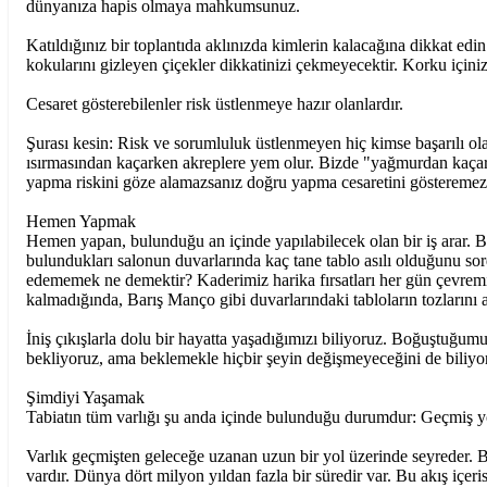
dünyanıza hapis olmaya mahkumsunuz.
Katıldığınız bir toplantıda aklınızda kimlerin kalacağına dikkat ed
kokularını gizleyen çiçekler dikkatinizi çekmeyecektir. Korku içinizd
Cesaret gösterebilenler risk üstlenmeye hazır olanlardır.
Şurası kesin: Risk ve sorumluluk üstlenmeyen hiç kimse başarılı olam
ısırmasından kaçarken akreplere yem olur. Bizde "yağmurdan kaçar
yapma riskini göze alamazsanız doğru yapma cesaretini gösteremez
Hemen Yapmak
Hemen yapan, bulunduğu an içinde yapılabilecek olan bir iş arar. B
bulundukları salonun duvarlarında kaç tane tablo asılı olduğunu so
edememek ne demektir? Kaderimiz harika fırsatları her gün çevremi
kalmadığında, Barış Manço gibi duvarlarındaki tabloların tozlarını alı
İniş çıkışlarla dolu bir hayatta yaşadığımızı biliyoruz. Boğuştuğu
bekliyoruz, ama beklemekle hiçbir şeyin değişmeyeceğini de biliyo
Şimdiyi Yaşamak
Tabiatın tüm varlığı şu anda içinde bulunduğu durumdur: Geçmiş yok 
Varlık geçmişten geleceğe uzanan uzun bir yol üzerinde seyreder. Bu
vardır. Dünya dört milyon yıldan fazla bir süredir var. Bu akış içe