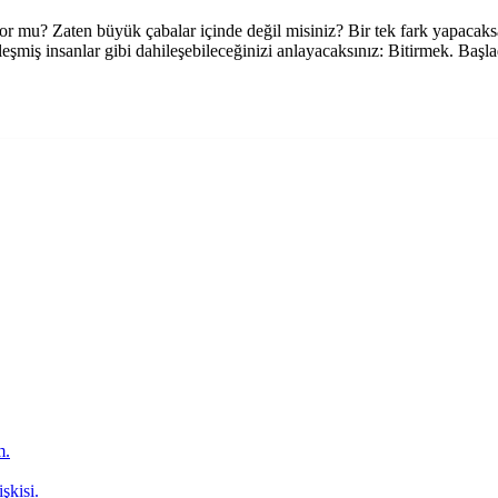
mu? Zaten büyük çabalar içinde değil misiniz? Bir tek fark yapacaksanı
miş insanlar gibi dahileşebileceğinizi anlayacaksınız: Bitirmek. Başlad
m.
şkisi.