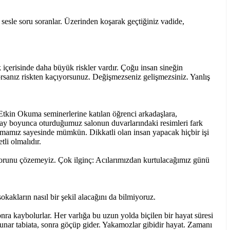
 sesle soru soranlar. Üzerinden koşarak geçtiğiniz vadide,
k içerisinde daha büyük riskler vardır. Çoğu insan sineğin
sanız riskten kaçıyorsunuz. Değişmezseniz gelişmezsiniz. Yanlış
Etkin Okuma seminerlerine katılan öğrenci arkadaşlara,
r ay boyunca oturduğumuz salonun duvarlarındaki resimleri fark
lmamız sayesinde mümkün. Dikkatli olan insan yapacak hiçbir işi
tli olmalıdır.
 sorunu çözemeyiz. Çok ilginç: Acılarımızdan kurtulacağımız günü
akların nasıl bir şekil alacağını da bilmiyoruz.
nra kaybolurlar. Her varlığa bu uzun yolda biçilen bir hayat süresi
 sunar tabiata, sonra göçüp gider. Yakamozlar gibidir hayat. Zamanı