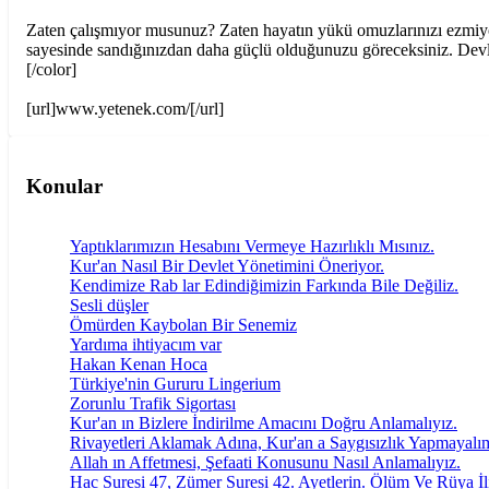
Zaten çalışmıyor musunuz? Zaten hayatın yükü omuzlarınızı ezmiyor 
sayesinde sandığınızdan daha güçlü olduğunuzu göreceksiniz. Devleş
[/color]
[url]www.yetenek.com/[/url]
Konular
Yaptıklarımızın Hesabını Vermeye Hazırlıklı Mısınız.
Kur'an Nasıl Bir Devlet Yönetimini Öneriyor.
Kendimize Rab lar Edindiğimizin Farkında Bile Değiliz.
Sesli düşler
Ömürden Kaybolan Bir Senemiz
Yardıma ihtiyacım var
Hakan Kenan Hoca
Türkiye'nin Gururu Lingerium
Zorunlu Trafik Sigortası
Kur'an ın Bizlere İndirilme Amacını Doğru Anlamalıyız.
Rivayetleri Aklamak Adına, Kur'an a Saygısızlık Yapmayalı
Allah ın Affetmesi, Şefaati Konusunu Nasıl Anlamalıyız.
Hac Suresi 47, Zümer Suresi 42. Ayetlerin. Ölüm Ve Rüya İli