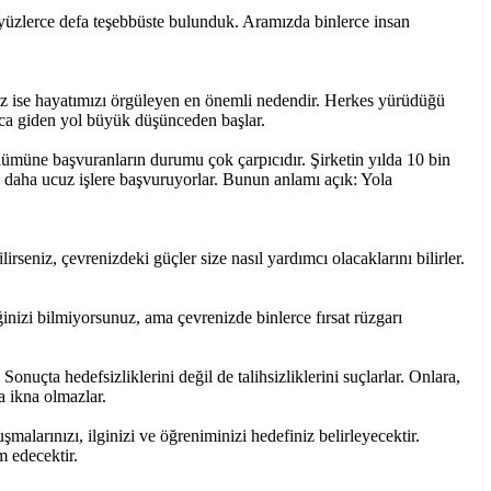
 yüzlerce defa teşebbüste bulunduk. Aramızda binlerce insan
rimiz ise hayatımızı örgüleyen en önemli nedendir. Herkes yürüdüğü
uca giden yol büyük düşünceden başlar.
lümüne başvuranların durumu çok çarpıcıdır. Şirketin yılda 10 bin
ğu daha ucuz işlere başvuruyorlar. Bunun anlamı açık: Yola
seniz, çevrenizdeki güçler size nasıl yardımcı olacaklarını bilirler.
izi bilmiyorsunuz, ama çevrenizde binlerce fırsat rüzgarı
Sonuçta hedefsizliklerini değil de talihsizliklerini suçlarlar. Onlara,
a ikna olmazlar.
larınızı, ilginizi ve öğreniminizi hedefiniz belirleyecektir.
m edecektir.