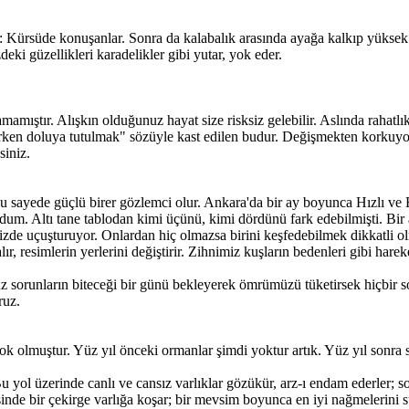
in: Kürsüde konuşanlar. Sonra da kalabalık arasında ayağa kalkıp yüksek
eki güzellikleri karadelikler gibi yutar, yok eder.
amıştır. Alışkın olduğunuz hayat size risksiz gelebilir. Aslında rahatlı
ken doluya tutulmak" sözüyle kast edilen budur. Değişmekten korkuyor
siniz.
u sayede güçlü birer gözlemci olur. Ankara'da bir ay boyunca Hızlı ve 
rdum. Altı tane tablodan kimi üçünü, kimi dördünü fark edebilmişti. Bi
zde uçuşturuyor. Onlardan hiç olmazsa birini keşfedebilmek dikkatli o
r, resimlerin yerlerini değiştirir. Zihnimiz kuşların bedenleri gibi hareke
muz sorunların biteceği bir günü bekleyerek ömrümüzü tüketirsek hiçbir
ruz.
olmuştur. Yüz yıl önceki ormanlar şimdi yoktur artık. Yüz yıl sonra sok
 yol üzerinde canlı ve cansız varlıklar gözükür, arz-ı endam ederler; so
risinde bir çekirge varlığa koşar; bir mevsim boyunca en iyi nağmelerini