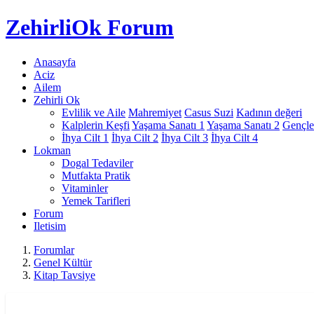
Zehirli
Ok Forum
Anasayfa
Aciz
Ailem
Zehirli Ok
Evlilik ve Aile
Mahremiyet
Casus Suzi
Kadının değeri
Kalplerin Keşfi
Yaşama Sanatı 1
Yaşama Sanatı 2
Gençle
İhya Cilt 1
İhya Cilt 2
İhya Cilt 3
İhya Cilt 4
Lokman
Dogal Tedaviler
Mutfakta Pratik
Vitaminler
Yemek Tarifleri
Forum
Iletisim
Forumlar
Genel Kültür
Kitap Tavsiye