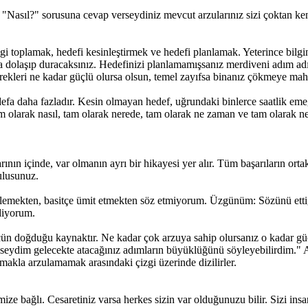
. "Nasıl?" sorusuna cevap verseydiniz mevcut arzularınız sizi çoktan ke
ilgi toplamak, hedefi kesinleştirmek ve hedefi planlamak. Yeterince bilg
a dolaşıp duracaksınız. Hedefinizi planlamamışsanız merdiveni adım adı
rekleri ne kadar güçlü olursa olsun, temel zayıfsa binanız çökmeye ma
defa daha fazladır. Kesin olmayan hedef, uğrundaki binlerce saatlik e
tam olarak nasıl, tam olarak nerede, tam olarak ne zaman ve tam olarak 
nın içinde, var olmanın ayrı bir hikayesi yer alır. Tüm başarıların ortak
ulusunuz.
dilemekten, basitçe ümit etmekten söz etmiyorum. Üzgünüm: Sözünü ett
ediyorum.
cün doğduğu kaynaktır. Ne kadar çok arzuya sahip olursanız o kadar güç
bilseydim gelecekte atacağınız adımların büyüklüğünü söyleyebilirdim."
amakla arzulamamak arasındaki çizgi üzerinde dizilirler.
imize bağlı. Cesaretiniz varsa herkes sizin var olduğunuzu bilir. Sizi ins