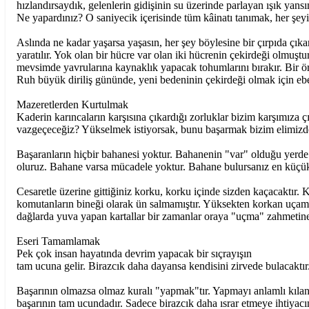
hızlandırsaydık, gelenlerin gidişinin su üzerinde parlayan ışık yans
Ne yapardınız? O saniyecik içerisinde tüm kâinatı tanımak, her şe
Aslında ne kadar yaşarsa yaşasın, her şey böylesine bir çırpıda çıkar
yaratılır. Yok olan bir hücre var olan iki hücrenin çekirdeği olmuştur
mevsimde yavrularına kaynaklık yapacak tohumlarını bırakır. Bir ör
Ruh büyük diriliş gününde, yeni bedeninin çekirdeği olmak için ebe
Mazeretlerden Kurtulmak
Kaderin karıncaların karşısına çıkardığı zorluklar bizim karşımıza
vazgeçeceğiz? Yükselmek istiyorsak, bunu başarmak bizim elimizde.
Başaranların hiçbir bahanesi yoktur. Bahanenin "var" olduğu ye
oluruz. Bahane varsa mücadele yoktur. Bahane bulursanız en küçük ba
Cesaretle üzerine gittiğiniz korku, korku içinde sizden kaçacaktır. 
komutanların bineği olarak ün salmamıştır. Yüksekten korkan uça
dağlarda yuva yapan kartallar bir zamanlar oraya "uçma" zahmetin
Eseri Tamamlamak
Pek çok insan hayatında devrim yapacak bir sıçrayışın
tam ucuna gelir. Birazcık daha dayansa kendisini zirvede bulacaktı
Başarının olmazsa olmaz kuralı "yapmak"tır. Yapmayı anlamlı kılan 
başarının tam ucundadır. Sadece birazcık daha ısrar etmeye ihtiyacı