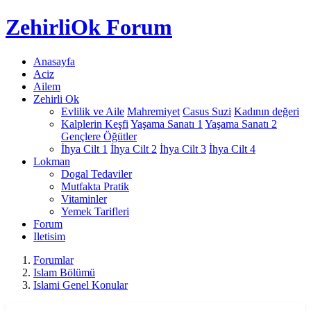
Zehirli
Ok Forum
Anasayfa
Aciz
Ailem
Zehirli Ok
Evlilik ve Aile
Mahremiyet
Casus Suzi
Kadının değeri
Kalplerin Keşfi
Yaşama Sanatı 1
Yaşama Sanatı 2
Gençlere Öğütler
İhya Cilt 1
İhya Cilt 2
İhya Cilt 3
İhya Cilt 4
Lokman
Dogal Tedaviler
Mutfakta Pratik
Vitaminler
Yemek Tarifleri
Forum
Iletisim
Forumlar
Islam Bölümü
Islami Genel Konular