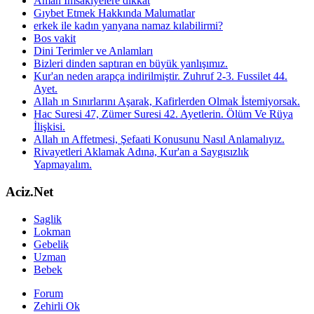
Aman İmsakiyelere dikkat
Gıybet Etmek Hakkında Malumatlar
erkek ile kadın yanyana namaz kılabilirmi?
Bos vakit
Dini Terimler ve Anlamları
Bizleri dinden saptıran en büyük yanlışımız.
Kur'an neden arapça indirilmiştir. Zuhruf 2-3. Fussilet 44.
Ayet.
Allah ın Sınırlarını Aşarak, Kafirlerden Olmak İstemiyorsak.
Hac Suresi 47, Zümer Suresi 42. Ayetlerin. Ölüm Ve Rüya
İlişkisi.
Allah ın Affetmesi, Şefaati Konusunu Nasıl Anlamalıyız.
Rivayetleri Aklamak Adına, Kur'an a Saygısızlık
Yapmayalım.
Aciz.Net
Saglik
Lokman
Gebelik
Uzman
Bebek
Forum
Zehirli Ok