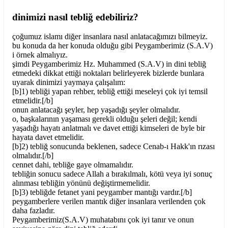
dinimizi nasıl tebliğ edebiliriz?
çoğumuz islamı diğer insanlara nasıl anlatacağımızı bilmeyiz.
bu konuda da her konuda olduğu gibi Peygamberimiz (S.A.V)
i örnek almalıyız.
şimdi Peygamberimiz Hz. Muhammed (S.A.V) in dini tebliğ
etmedeki dikkat ettiği noktaları belirleyerek bizlerde bunlara
uyarak dinimizi yaymaya çalışalım:
[b]1) tebliği yapan rehber, tebliğ ettiği meseleyi çok iyi temsil
etmelidir.[/b]
onun anlatacağı şeyler, hep yaşadığı şeyler olmalıdır.
o, başkalarının yaşaması gerekli olduğu şeleri değil; kendi
yaşadığı hayatı anlatmalı ve davet ettiği kimseleri de byle bir
hayata davet etmelidir.
[b]2) tebliğ sonucunda beklenen, sadece Cenab-ı Hakk'ın rızası
olmalıdır.[/b]
cennet dahi, tebliğe gaye olmamalıdır.
tebliğin sonucu sadece Allah a bırakılmalı, kötü veya iyi sonuç
alınması tebliğin yönünü değiştirmemelidir.
[b]3) tebliğde fetanet yani peygamber mantığı vardır.[/b]
peygamberlere verilen mantık diğer insanlara verilenden çok
daha fazladır.
Peygamberimiz(S.A.V) muhatabını çok iyi tanır ve onun