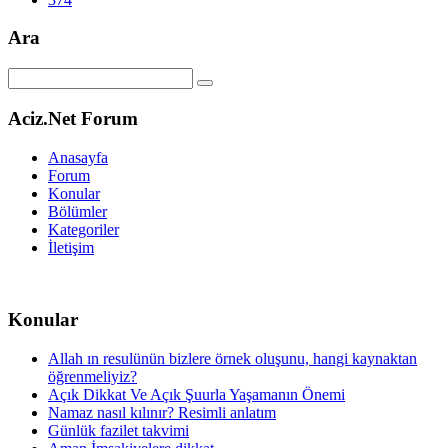
Ara
Aciz.Net Forum
Anasayfa
Forum
Konular
Bölümler
Kategoriler
İletişim
Konular
Allah ın resulünün bizlere örnek oluşunu, hangi kaynaktan
öğrenmeliyiz?
Açık Dikkat Ve Açık Şuurla Yaşamanın Önemi
Namaz nasıl kılınır? Resimli anlatım
Günlük fazilet takvimi