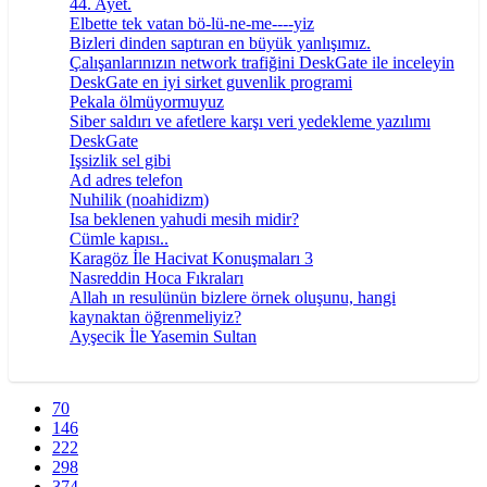
44. Ayet.
Elbette tek vatan bö-lü-ne-me----yiz
Bizleri dinden saptıran en büyük yanlışımız.
Çalışanlarınızın network trafiğini DeskGate ile inceleyin
DeskGate en iyi sirket guvenlik programi
Pekala ölmüyormuyuz
Siber saldırı ve afetlere karşı veri yedekleme yazılımı
DeskGate
Işsizlik sel gibi
Ad adres telefon
Nuhilik (noahidizm)
Isa beklenen yahudi mesih midir?
Cümle kapısı..
Karagöz İle Hacivat Konuşmaları 3
Nasreddin Hoca Fıkraları
Allah ın resulünün bizlere örnek oluşunu, hangi
kaynaktan öğrenmeliyiz?
Ayşecik İle Yasemin Sultan
70
146
222
298
374