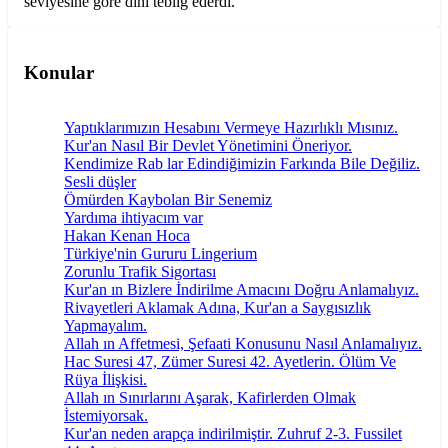
seviyesine göre dini tebliğ ederdi.
Konular
Yaptıklarımızın Hesabını Vermeye Hazırlıklı Mısınız.
Kur'an Nasıl Bir Devlet Yönetimini Öneriyor.
Kendimize Rab lar Edindiğimizin Farkında Bile Değiliz.
Sesli düşler
Ömürden Kaybolan Bir Senemiz
Yardıma ihtiyacım var
Hakan Kenan Hoca
Türkiye'nin Gururu Lingerium
Zorunlu Trafik Sigortası
Kur'an ın Bizlere İndirilme Amacını Doğru Anlamalıyız.
Rivayetleri Aklamak Adına, Kur'an a Saygısızlık
Yapmayalım.
Allah ın Affetmesi, Şefaati Konusunu Nasıl Anlamalıyız.
Hac Suresi 47, Zümer Suresi 42. Ayetlerin. Ölüm Ve
Rüya İlişkisi.
Allah ın Sınırlarını Aşarak, Kafirlerden Olmak
İstemiyorsak.
Kur'an neden arapça indirilmiştir. Zuhruf 2-3. Fussilet