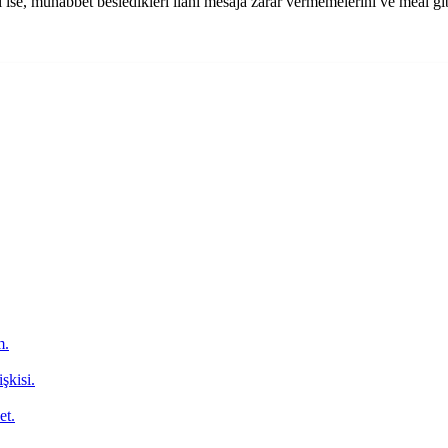
ı ise, muhabbet besledikleri ilahî mesaja zarar vermemelerini ve meal 
m.
şkisi.
et.