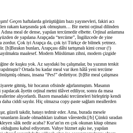
ım! Geçen haftalarda görüştüğüm bazı yayınevleri, fakiri acı
ilen rakam karşısında şok olmuştum… Bir metni orjinal dilinden
. Adına meal de dense, yapılan tercümedir elbette. Orjinal anlamına
 yüzden de yapılana Arapçada “tercüme”, İngilizcede de yine
a zordur. Çok iyi Arapça da, çok iyi Türkçe de bilmek yetmez.
ir. [b]Bırakın bunları, Arapçası dâhi tartışmalı kimi cesur (!)
me sayılmakta maalesef. Modern Müslüman zihni, modern çizgide
iğine de kuşku yok. Az sayıdaki bu çalışmalar, bu yazının tenkit
yapılmıştır? Ortada bu kadar meal var iken hâlâ yeni tercüme
dönüşmüş olması, insana “Pes!” dedirtiyor. [b]Bir meal çalışması
yarete gitmiş, bir hocanın ofisinde ağırlanmıştım. Masanın
yapılacak âyetin orjinal metni tilâvet ediliyor, sonra da masa
llerine alıyorlardı. Bazen masadaki tercümeleri birleştirip kendi
dan daha ciddi sayılır. Hiç olmazsa copy-paste sağlam meallerden
rtışır, güzeli takdir, hatayı tedmir eder. Ama, burada mesele
unanların âzade olmadıkları izahtan vârestedir.[/b] Çünkü sıradan
tikleyen sâik nedir acaba? Kur'an'ın en çok okunan kitap olması
i olduğunu kabul ediyorum. Vahye hizmet aşkı ise, yapılan