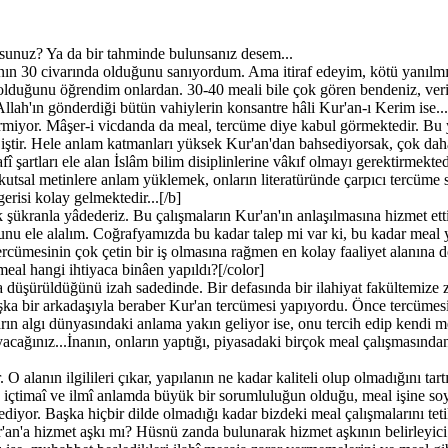
sunuz? Ya da bir tahminde bulunsanız desem...
n 30 civarında olduğunu sanıyordum. Ama itiraf edeyim, kötü yanılmış
 olduğunu öğrendim onlardan. 30-40 meali bile çok gören bendeniz, ver
llah'ın gönderdiği bütün vahiylerin konsantre hâli Kur'an-ı Kerim ise..
tirmiyor. Mâşer-i vicdanda da meal, tercüme diye kabul görmektedir. Bu
 iştir. Hele anlam katmanları yüksek Kur'an'dan bahsediyorsak, çok dah
fî şartları ele alan İslâm bilim disiplinlerine vâkıf olmayı gerektirmekted
a kutsal metinlere anlam yüklemek, onların literatüründe çarpıcı tercü
erisi kolay gelmektedir...[/b]
k şükranla yâdederiz. Bu çalışmaların Kur'an'ın anlaşılmasına hizmet ett
nu ele alalım. Coğrafyamızda bu kadar talep mi var ki, bu kadar meal 
tercümesinin çok çetin bir iş olmasına rağmen en kolay faaliyet alanına 
meal hangi ihtiyaca binâen yapıldı?[/color]
üşürüldüğünü izah sadedinde. Bir defasında bir ilahiyat fakültemize zi
şka bir arkadaşıyla beraber Kur'an tercümesi yapıyordu. Önce tercümesi 
ın algı dünyasındaki anlama yakın geliyor ise, onu tercih edip kendi mea
layacağınız...İnanın, onların yaptığı, piyasadaki birçok meal çalışmasın
r. O alanın ilgilileri çıkar, yapılanın ne kadar kaliteli olup olmadığını ta
, içtimaî ve ilmî anlamda büyük bir sorumluluğun olduğu, meal işine soy
ediyor. Başka hiçbir dilde olmadığı kadar bizdeki meal çalışmalarını te
r'an'a hizmet aşkı mı? Hüsnü zanda bulunarak hizmet aşkının belirleyic