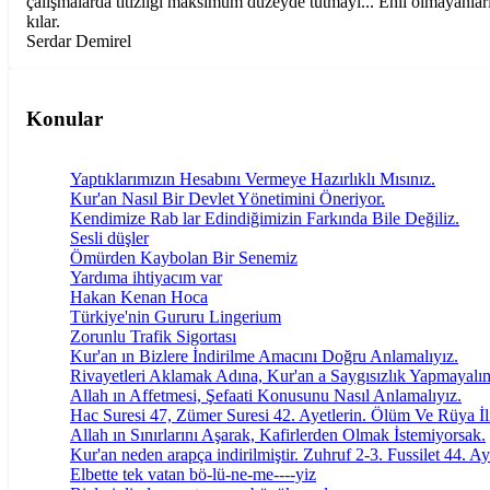
çalışmalarda titizliği maksimum düzeyde tutmayı... Ehil olmayanlar
kılar.
Serdar Demirel
Konular
Yaptıklarımızın Hesabını Vermeye Hazırlıklı Mısınız.
Kur'an Nasıl Bir Devlet Yönetimini Öneriyor.
Kendimize Rab lar Edindiğimizin Farkında Bile Değiliz.
Sesli düşler
Ömürden Kaybolan Bir Senemiz
Yardıma ihtiyacım var
Hakan Kenan Hoca
Türkiye'nin Gururu Lingerium
Zorunlu Trafik Sigortası
Kur'an ın Bizlere İndirilme Amacını Doğru Anlamalıyız.
Rivayetleri Aklamak Adına, Kur'an a Saygısızlık Yapmayalı
Allah ın Affetmesi, Şefaati Konusunu Nasıl Anlamalıyız.
Hac Suresi 47, Zümer Suresi 42. Ayetlerin. Ölüm Ve Rüya İli
Allah ın Sınırlarını Aşarak, Kafirlerden Olmak İstemiyorsak.
Kur'an neden arapça indirilmiştir. Zuhruf 2-3. Fussilet 44. Ay
Elbette tek vatan bö-lü-ne-me----yiz