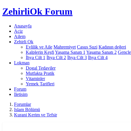
Zehirli
Ok Forum
Anasayfa
Aciz
Ailem
Zehirli Ok
Evlilik ve Aile
Mahremiyet
Casus Suzi
Kadının değeri
Kalplerin Keşfi
Yaşama Sanatı 1
Yaşama Sanatı 2
Gençle
İhya Cilt 1
İhya Cilt 2
İhya Cilt 3
İhya Cilt 4
Lokman
Dogal Tedaviler
Mutfakta Pratik
Vitaminler
Yemek Tarifleri
Forum
Iletisim
Forumlar
Islam Bölümü
Kurani Kerim ve Tefsir