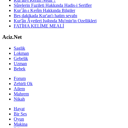
Kur'ân-ı Kerîm Nedir ?
Sûrelerin Fazileti Hakkında Hadis-i Şerifler
Kur´ân-ı Kerîm Hakkında Bilgiler
Beş dakikada Kur'an'ı hatim sevabı
Kur'ân Âyetleri Işığında Mu'min'in Ozellikleri
FATİHA KELİME MEALİ
Aciz.Net
Saglik
Lokman
Gebelik
Uzman
Bebek
Forum
Zehirli Ok
Ailem
Mahrem
Nikah
Hayat
Bir Ses
Oyun
Makina