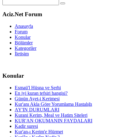
Aciz.Net Forum
Anasayfa
Forum
Konular
Bölümler
Kategoriler
İletişim
Konular
Esmaü'l Hüsna ve Şerhi
En iyi kuran tefsiri hangisi?
Günün Ayet-i Kerimesi
Kur'anı Akla Göre Yorumlama Hastalığı
AY'IN DURUMLARI
Kurani Kerim, Meal ve Hatim Siteleri
KUR'AN OKUMANIN FAYDALARI
Kadir suresi
Kur'an-ı Kerim'e Hürmet