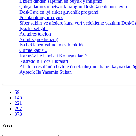
Bizleri dinden saptıran en büyük yanlışımız.
Çalışanlarınızın network trafiğini DeskGate ile inceleyin
DeskGate en iyi sirket guvenlik programi
Pekala ölmüyormuyuz
Siber saldırı ve afetlere karşı veri yedekleme yazılımı DeskG
Işsizlik sel gibi
Ad adres telefon
Nuhilik (noahidizm)
Isa beklenen yahudi mesih midir?
Cümle kapısı..
Karagöz İle Hacivat Konuşmaları 3
Nasreddin Hoca Fıkraları
Allah ın resulünün bizlere örnek oluşunu, hangi kaynaktan ö
Ayşecik İle Yasemin Sultan
69
145
221
297
373
Ara