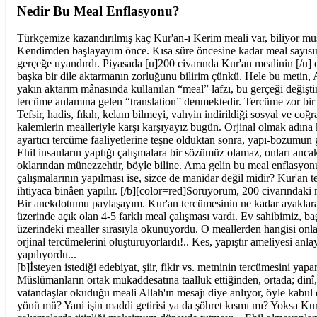
Nedir Bu Meal Enflasyonu?
Türkçemize kazandırılmış kaç Kur'an-ı Kerim meali var, biliyor mu
Kendimden başlayayım önce. Kısa süre öncesine kadar meal sayısını
gerçeğe uyandırdı. Piyasada [u]200 civarında Kur'an mealinin [/u]
başka bir dile aktarmanın zorluğunu bilirim çünkü. Hele bu metin, A
yakın aktarım mânasında kullanılan “meal” lafzı, bu gerçeği değiş
tercüme anlamına gelen “translation” denmektedir. Tercüme zor bir
Tefsir, hadis, fıkıh, kelam bilmeyi, vahyin indirildiği sosyal ve coğra
kalemlerin mealleriyle karşı karşıyayız bugün. Orjinal olmak adın
ayartıcı tercüme faaliyetlerine teşne olduktan sonra, yapı-bozumun g
Ehil insanların yaptığı çalışmalara bir sözümüz olamaz, onları anca
oklarından münezzehtir, böyle biline. Ama gelin bu meal enflasyonu
çalışmalarının yapılması ise, sizce de manidar değil midir? Kur'an 
ihtiyaca binâen yapılır. [/b][color=red]Soruyorum, 200 civarındaki 
Bir anekdotumu paylaşayım. Kur'an tercümesinin ne kadar ayaklara d
üzerinde açık olan 4-5 farklı meal çalışması vardı. Ev sahibimiz, ba
üzerindeki mealler sırasıyla okunuyordu. O meallerden hangisi onlar
orjinal tercümelerini oluşturuyorlardı!.. Kes, yapıştır ameliyesi an
yapılıyordu...
[b]İsteyen istediği edebiyat, şiir, fikir vs. metninin tercümesini yapa
Müslümanların ortak mukaddesatına taalluk ettiğinden, ortada; dinî
vatandaşlar okuduğu meali Allah'ın mesajı diye anlıyor, öyle kabul 
yönü mü? Yani işin maddi getirisi ya da şöhret kısmı mı? Yoksa Ku