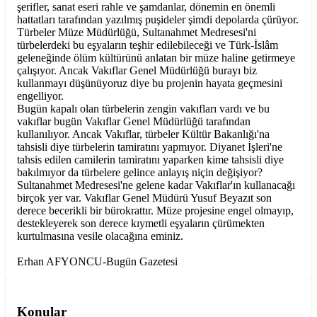
şerifler, sanat eseri rahle ve şamdanlar, dönemin en önemli
hattatları tarafından yazılmış puşideler şimdi depolarda çürüyor.
Türbeler Müze Müdürlüğü, Sultanahmet Medresesi'ni
türbelerdeki bu eşyaların teşhir edilebileceği ve Türk-İslâm
geleneğinde ölüm kültürünü anlatan bir müze haline getirmeye
çalışıyor. Ancak Vakıflar Genel Müdürlüğü burayı biz
kullanmayı düşünüyoruz diye bu projenin hayata geçmesini
engelliyor.
Bugün kapalı olan türbelerin zengin vakıfları vardı ve bu
vakıflar bugün Vakıflar Genel Müdürlüğü tarafından
kullanılıyor. Ancak Vakıflar, türbeler Kültür Bakanlığı'na
tahsisli diye türbelerin tamiratını yapmıyor. Diyanet İşleri'ne
tahsis edilen camilerin tamiratını yaparken kime tahsisli diye
bakılmıyor da türbelere gelince anlayış niçin değişiyor?
Sultanahmet Medresesi'ne gelene kadar Vakıflar'ın kullanacağı
birçok yer var. Vakıflar Genel Müdürü Yusuf Beyazıt son
derece becerikli bir bürokrattır. Müze projesine engel olmayıp,
destekleyerek son derece kıymetli eşyaların çürümekten
kurtulmasına vesile olacağına eminiz.
Erhan AFYONCU-Bugün Gazetesi
Konular