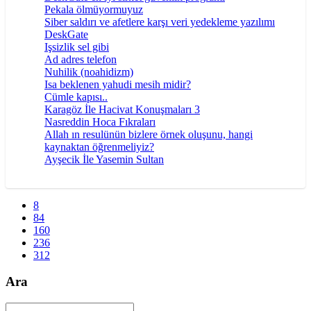
Pekala ölmüyormuyuz
Siber saldırı ve afetlere karşı veri yedekleme yazılımı
DeskGate
Işsizlik sel gibi
Ad adres telefon
Nuhilik (noahidizm)
Isa beklenen yahudi mesih midir?
Cümle kapısı..
Karagöz İle Hacivat Konuşmaları 3
Nasreddin Hoca Fıkraları
Allah ın resulünün bizlere örnek oluşunu, hangi
kaynaktan öğrenmeliyiz?
Ayşecik İle Yasemin Sultan
8
84
160
236
312
Ara