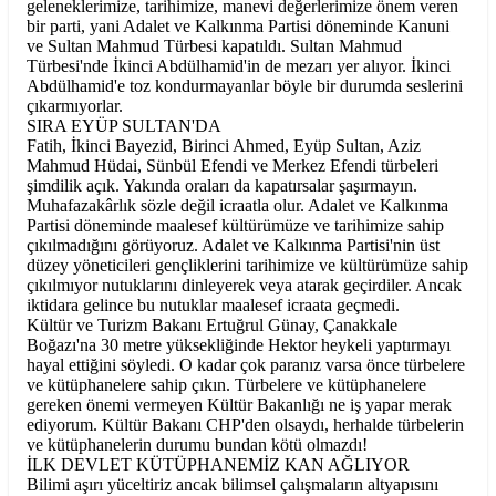
geleneklerimize, tarihimize, manevi değerlerimize önem veren
bir parti, yani Adalet ve Kalkınma Partisi döneminde Kanuni
ve Sultan Mahmud Türbesi kapatıldı. Sultan Mahmud
Türbesi'nde İkinci Abdülhamid'in de mezarı yer alıyor. İkinci
Abdülhamid'e toz kondurmayanlar böyle bir durumda seslerini
çıkarmıyorlar.
SIRA EYÜP SULTAN'DA
Fatih, İkinci Bayezid, Birinci Ahmed, Eyüp Sultan, Aziz
Mahmud Hüdai, Sünbül Efendi ve Merkez Efendi türbeleri
şimdilik açık. Yakında oraları da kapatırsalar şaşırmayın.
Muhafazakârlık sözle değil icraatla olur. Adalet ve Kalkınma
Partisi döneminde maalesef kültürümüze ve tarihimize sahip
çıkılmadığını görüyoruz. Adalet ve Kalkınma Partisi'nin üst
düzey yöneticileri gençliklerini tarihimize ve kültürümüze sahip
çıkılmıyor nutuklarını dinleyerek veya atarak geçirdiler. Ancak
iktidara gelince bu nutuklar maalesef icraata geçmedi.
Kültür ve Turizm Bakanı Ertuğrul Günay, Çanakkale
Boğazı'na 30 metre yüksekliğinde Hektor heykeli yaptırmayı
hayal ettiğini söyledi. O kadar çok paranız varsa önce türbelere
ve kütüphanelere sahip çıkın. Türbelere ve kütüphanelere
gereken önemi vermeyen Kültür Bakanlığı ne iş yapar merak
ediyorum. Kültür Bakanı CHP'den olsaydı, herhalde türbelerin
ve kütüphanelerin durumu bundan kötü olmazdı!
İLK DEVLET KÜTÜPHANEMİZ KAN AĞLIYOR
Bilimi aşırı yüceltiriz ancak bilimsel çalışmaların altyapısını