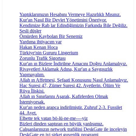
Yaptıklarımızın Hesabını Vermeye Hazırlıklı Mısınız.
Kur'an Nasıl Bir Devlet Yönetimini Öneriyor.
Kendimize Rab lar Edindiğimizin Farkında Bile Değiliz.
Sesli düşler
Ömürden Kaybolan Bir Senemiz
Yardıma ihtiyacım var
Hakan Kenan Hoca
Türkiye'nin Gururu Lingerium
Zorunlu Trafik Sigortası
Kur'an ın Bizlere İndirilme Amacını Doğru Anlamalıyız.
Rivayetleri Aklamak Adına, Kur'an a Saygısızlık
Yapmayalım.
Allah ın Affetmesi, Şefaati Konusunu Nasıl Anlamalıyız.
Hac Suresi 47, Zümer Suresi 42. Ayetlerin. Ölüm Ve
Rüya İlişkisi.
Allah ın Sınırlarını Aşarak, Kafirlerden Olmak
İstemiyorsak.
Kur'an neden arapça indirilmiştir. Zuhruf 2-3. Fussilet
44. Ayet.
Elbette tek vatan bö-lü-ne-me----yiz
Bizleri dinden saptıran en büyük yanlışımız.
Çalışanlarınızın network trafiğini DeskGate ile inceleyin
DeskGate en iyi sirket guvenlik programi