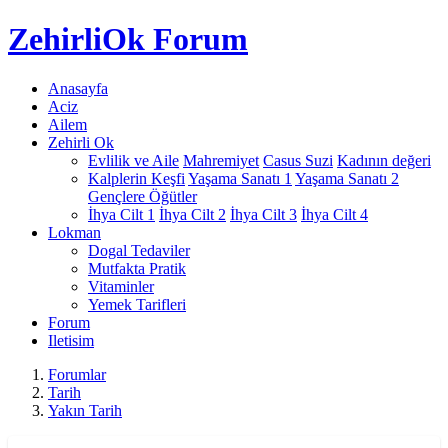
Zehirli
Ok Forum
Anasayfa
Aciz
Ailem
Zehirli Ok
Evlilik ve Aile
Mahremiyet
Casus Suzi
Kadının değeri
Kalplerin Keşfi
Yaşama Sanatı 1
Yaşama Sanatı 2
Gençlere Öğütler
İhya Cilt 1
İhya Cilt 2
İhya Cilt 3
İhya Cilt 4
Lokman
Dogal Tedaviler
Mutfakta Pratik
Vitaminler
Yemek Tarifleri
Forum
Iletisim
Forumlar
Tarih
Yakın Tarih