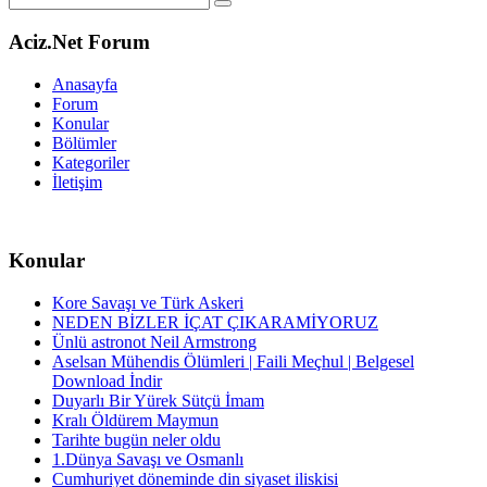
Aciz.Net Forum
Anasayfa
Forum
Konular
Bölümler
Kategoriler
İletişim
Konular
Kore Savaşı ve Türk Askeri
NEDEN BİZLER İÇAT ÇIKARAMİYORUZ
Ünlü astronot Neil Armstrong
Aselsan Mühendis Ölümleri | Faili Meçhul | Belgesel
Download İndir
Duyarlı Bir Yürek Sütçü İmam
Kralı Öldürem Maymun
Tarihte bugün neler oldu
1.Dünya Savaşı ve Osmanlı
Cumhuriyet döneminde din siyaset iliskisi