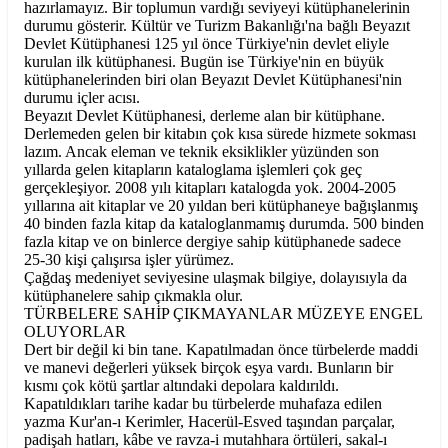
hazırlamayız. Bir toplumun vardığı seviyeyi kütüphanelerinin
durumu gösterir. Kültür ve Turizm Bakanlığı'na bağlı Beyazıt
Devlet Kütüphanesi 125 yıl önce Türkiye'nin devlet eliyle
kurulan ilk kütüphanesi. Bugün ise Türkiye'nin en büyük
kütüphanelerinden biri olan Beyazıt Devlet Kütüphanesi'nin
durumu içler acısı.
Beyazıt Devlet Kütüphanesi, derleme alan bir kütüphane.
Derlemeden gelen bir kitabın çok kısa sürede hizmete sokması
lazım. Ancak eleman ve teknik eksiklikler yüzünden son
yıllarda gelen kitapların kataloglama işlemleri çok geç
gerçekleşiyor. 2008 yılı kitapları katalogda yok. 2004-2005
yıllarına ait kitaplar ve 20 yıldan beri kütüphaneye bağışlanmış
40 binden fazla kitap da kataloglanmamış durumda. 500 binden
fazla kitap ve on binlerce dergiye sahip kütüphanede sadece
25-30 kişi çalışırsa işler yürümez.
Çağdaş medeniyet seviyesine ulaşmak bilgiye, dolayısıyla da
kütüphanelere sahip çıkmakla olur.
TÜRBELERE SAHİP ÇIKMAYANLAR MÜZEYE ENGEL
OLUYORLAR
Dert bir değil ki bin tane. Kapatılmadan önce türbelerde maddi
ve manevi değerleri yüksek birçok eşya vardı. Bunların bir
kısmı çok kötü şartlar altındaki depolara kaldırıldı.
Kapatıldıkları tarihe kadar bu türbelerde muhafaza edilen
yazma Kur'an-ı Kerimler, Hacerül-Esved taşından parçalar,
padişah hatları, kâbe ve ravza-i mutahhara örtüleri, sakal-ı