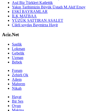
Asıl Biz Türkleri Katlettik
Yakın Tarihimizin Büyük Üstadı M.Akif Ersoy
ESKİ BAYRAMLAR
İLK MATBAA
YÜZÜK SATTIRAN ASALET
Çileli soydaş Baymirza Hayit
Aciz.Net
Saglik
Lokman
Gebelik
Uzman
Bebek
Forum
Zehirli Ok
Ailem
Mahrem
Nikah
Hayat
Bir Ses
Oyun
Makina