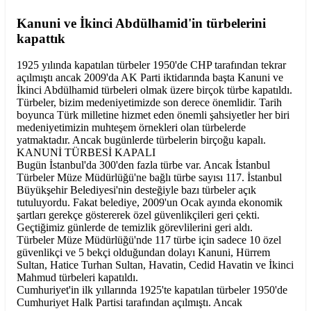
Kanuni ve İkinci Abdülhamid'in türbelerini
kapattık
1925 yılında kapatılan türbeler 1950'de CHP tarafından tekrar
açılmıştı ancak 2009'da AK Parti iktidarında başta Kanuni ve
İkinci Abdülhamid türbeleri olmak üzere birçok türbe kapatıldı.
Türbeler, bizim medeniyetimizde son derece önemlidir. Tarih
boyunca Türk milletine hizmet eden önemli şahsiyetler her biri
medeniyetimizin muhteşem örnekleri olan türbelerde
yatmaktadır. Ancak bugünlerde türbelerin birçoğu kapalı.
KANUNİ TÜRBESİ KAPALI
Bugün İstanbul'da 300'den fazla türbe var. Ancak İstanbul
Türbeler Müze Müdürlüğü'ne bağlı türbe sayısı 117. İstanbul
Büyükşehir Belediyesi'nin desteğiyle bazı türbeler açık
tutuluyordu. Fakat belediye, 2009'un Ocak ayında ekonomik
şartları gerekçe göstererek özel güvenlikçileri geri çekti.
Geçtiğimiz günlerde de temizlik görevlilerini geri aldı.
Türbeler Müze Müdürlüğü'nde 117 türbe için sadece 10 özel
güvenlikçi ve 5 bekçi olduğundan dolayı Kanuni, Hürrem
Sultan, Hatice Turhan Sultan, Havatin, Cedid Havatin ve İkinci
Mahmud türbeleri kapatıldı.
Cumhuriyet'in ilk yıllarında 1925'te kapatılan türbeler 1950'de
Cumhuriyet Halk Partisi tarafından açılmıştı. Ancak