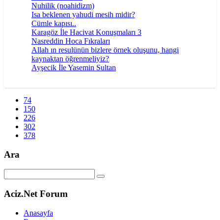
Nuhilik (noahidizm)
Isa beklenen yahudi mesih midir?
Cümle kapısı..
Karagöz İle Hacivat Konuşmaları 3
Nasreddin Hoca Fıkraları
Allah ın resulünün bizlere örnek oluşunu, hangi
kaynaktan öğrenmeliyiz?
Ayşecik İle Yasemin Sultan
74
150
226
302
378
Ara
Aciz.Net Forum
Anasayfa