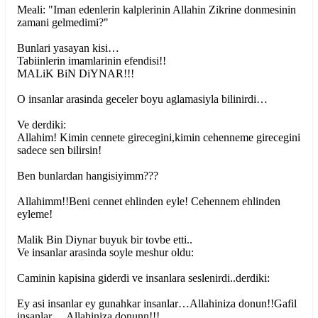
Meali: "Iman edenlerin kalplerinin Allahin Zikrine donmesinin
zamani gelmedimi?"
Bunlari yasayan kisi…
Tabiinlerin imamlarinin efendisi!!
MALiK BiN DiYNAR!!!
O insanlar arasinda geceler boyu aglamasiyla bilinirdi…
Ve derdiki:
Allahim! Kimin cennete girecegini,kimin cehenneme girecegini
sadece sen bilirsin!
Ben bunlardan hangisiyimm???
Allahimm!!Beni cennet ehlinden eyle! Cehennem ehlinden
eyleme!
Malik Bin Diynar buyuk bir tovbe etti..
Ve insanlar arasinda soyle meshur oldu:
Caminin kapisina giderdi ve insanlara seslenirdi..derdiki:
Ey asi insanlar ey gunahkar insanlar…Allahiniza donun!!Gafil
insanlar….Allahiniza donunn!!!