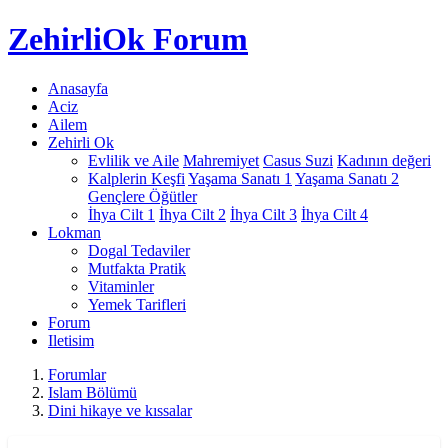
Zehirli
Ok Forum
Anasayfa
Aciz
Ailem
Zehirli Ok
Evlilik ve Aile
Mahremiyet
Casus Suzi
Kadının değeri
Kalplerin Keşfi
Yaşama Sanatı 1
Yaşama Sanatı 2
Gençlere Öğütler
İhya Cilt 1
İhya Cilt 2
İhya Cilt 3
İhya Cilt 4
Lokman
Dogal Tedaviler
Mutfakta Pratik
Vitaminler
Yemek Tarifleri
Forum
Iletisim
Forumlar
Islam Bölümü
Dini hikaye ve kıssalar