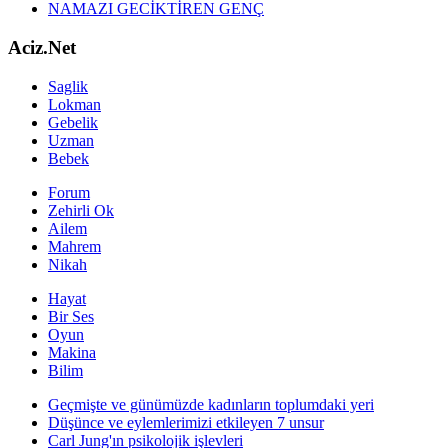
NAMAZI GECİKTİREN GENÇ
Aciz.Net
Saglik
Lokman
Gebelik
Uzman
Bebek
Forum
Zehirli Ok
Ailem
Mahrem
Nikah
Hayat
Bir Ses
Oyun
Makina
Bilim
Geçmişte ve günümüzde kadınların toplumdaki yeri
Düşünce ve eylemlerimizi etkileyen 7 unsur
Carl Jung'ın psikolojik işlevleri