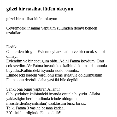
güzel bir nasihat lütfen okuyun
güzel bir nasihat lütfen okuyun
Cevremdeki insanlar yaptigim zulumden dolayi benden
uzaktilar..
Dediki:
Gunlerden bir gun Evlenmeyi arzuladim ve bir cocuk sahibi
olmayi..
Evlendim ve bir cocugum oldu..Adini Fatma koydum..Onu
cok sevdim..Ve Fatma buyudukce kalbimdeki imanda onunla
buyudu..Kalbimdeki isyanda azaldi onunla..
Elimde icki kadehi vardi onu icme istegiyle doldurmustum
Fatma onu devirdi..daha yasi iki bile degildi..
Sanki ona bunu yaptiran Allahti!
O buyudukce kalbimdeki imanda onunla buyudu..Allaha
yaklastigim her bir adimda icinde oldugum
maasilerden(isyanlardan) uzaklastim biraz biraz..
Ta ki Fatma 3 yasina basana kadar..
3 Yasini bitirdiginde Fatma öldü!!