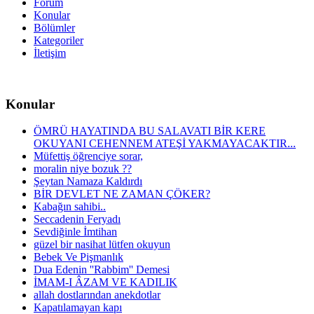
Forum
Konular
Bölümler
Kategoriler
İletişim
Konular
ÖMRÜ HAYATINDA BU SALAVATI BİR KERE
OKUYANI CEHENNEM ATEŞİ YAKMAYACAKTIR...
Müfettiş öğrenciye sorar,
moralin niye bozuk ??
Şeytan Namaza Kaldırdı
BİR DEVLET NE ZAMAN ÇÖKER?
Kabağın sahibi..
Seccadenin Feryadı
Sevdiğinle İmtihan
güzel bir nasihat lütfen okuyun
Bebek Ve Pişmanlık
Dua Edenin ''Rabbim'' Demesi
İMAM-I ÂZAM VE KADILIK
allah dostlarından anekdotlar
Kapatılamayan kapı