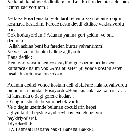
Ve kendi kendime dedimiki o an..Ben bu fareden atese dusmek
icinmi kaciyorumm!!
Ve kosa kosa bana bu yolu tariff eden o zayif adama dogru
kosmaya basladim..Farede pesimdeydi gittikce yaklasiyordu
bana
Cok korkuyordum!!Adamin yanina geri geldim ve ona
dedimki:
-Allah askina beni bu fareden kurtar yalvaririmm!
Ve yasli adam benim halime agliyordu..
Bana dediki:
Beni goruyorsun ben cok zayifim gucsuzum benim seni
kurtaracak halim yok..Ama bu sefer Şu yonde koş!bu sefer
insallah kurtulusa erecerksin….
Adamin dedigi yonde kostum deli gibi..Fare hala kovaliyordu
bir adim arkamdan kosuyordu..Beni isiracakti az kalmisti…Ta
ki karsimda o dagi gorene kadar…
O dagin ustunde birsuru bebek vardi..
Ve o dagin uzerinde bulunan cocuklarin hepsi
agliyorlardi..hepside ayni seyi soyleyerek agliyor
haykiriyorlardi..
Diyorlardiki:
-Ey Fatmaa!! Babana bakk! Babana Bakkk!!