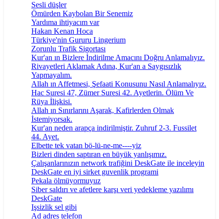
Sesli düşler
Ömürden Kaybolan Bir Senemiz
Yardıma ihtiyacım var
Hakan Kenan Hoca
Türkiye'nin Gururu Lingerium
Zorunlu Trafik Sigortası
Kur'an ın Bizlere İndirilme Amacını Doğru Anlamalıyız.
Rivayetleri Aklamak Adına, Kur'an a Saygısızlık
Yapmayalım.
Allah ın Affetmesi, Şefaati Konusunu Nasıl Anlamalıyız.
Hac Suresi 47, Zümer Suresi 42. Ayetlerin. Ölüm Ve
Rüya İlişkisi.
Allah ın Sınırlarını Aşarak, Kafirlerden Olmak
İstemiyorsak.
Kur'an neden arapça indirilmiştir. Zuhruf 2-3. Fussilet
44. Ayet.
Elbette tek vatan bö-lü-ne-me----yiz
Bizleri dinden saptıran en büyük yanlışımız.
Çalışanlarınızın network trafiğini DeskGate ile inceleyin
DeskGate en iyi sirket guvenlik programi
Pekala ölmüyormuyuz
Siber saldırı ve afetlere karşı veri yedekleme yazılımı
DeskGate
Işsizlik sel gibi
Ad adres telefon