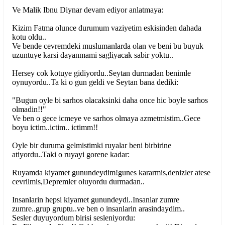
Ve Malik Ibnu Diynar devam ediyor anlatmaya:
Kizim Fatma olunce durumum vaziyetim eskisinden dahada
kotu oldu..
Ve bende cevremdeki muslumanlarda olan ve beni bu buyuk
uzuntuye karsi dayanmami sagliyacak sabir yoktu..
Hersey cok kotuye gidiyordu..Seytan durmadan benimle
oynuyordu..Ta ki o gun geldi ve Seytan bana dediki:
"Bugun oyle bi sarhos olacaksinki daha once hic boyle sarhos
olmadin!!"
Ve ben o gece icmeye ve sarhos olmaya azmetmistim..Gece
boyu ictim..ictim.. ictimm!!
Oyle bir duruma gelmistimki ruyalar beni birbirine
atiyordu..Taki o ruyayi gorene kadar:
Ruyamda kiyamet gunundeydim!gunes kararmis,denizler atese
cevrilmis,Depremler oluyordu durmadan..
Insanlarin hepsi kiyamet gunundeydi..Insanlar zumre
zumre..grup gruptu..ve ben o insanlarin arasindaydim..
Sesler duyuyordum birisi sesleniyordu: