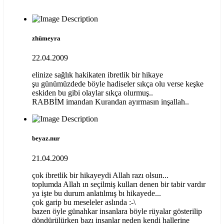
zhümeyra
22.04.2009
elinize sağlık hakikaten ibretlik bir hikaye
şu günümüzdede böyle hadiseler sıkça olu verse keşke
eskiden bu gibi olaylar sıkça olurmuş..
RABBİM imandan Kurandan ayırmasın inşallah..
beyaz.nur
21.04.2009
çok ibretlik bir hikayeydi Allah razı olsun...
toplumda Allah ın seçilmiş kulları denen bir tabir vardır
ya işte bu durum anlatılmış bı hikayede...
çok garip bu meseleler aslında :-\
bazen öyle günahkar insanlara böyle rüyalar gösterilip
döndürülürken bazı insanlar neden kendi hallerine