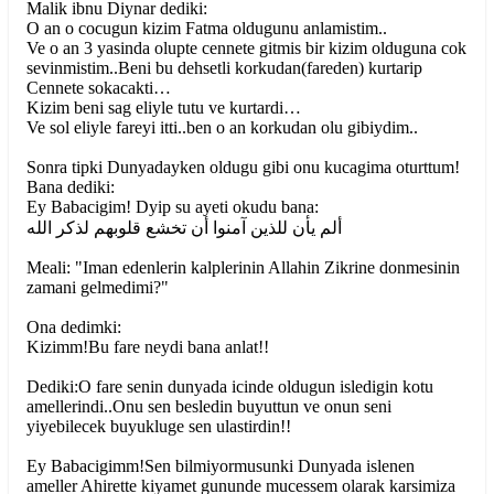
Malik ibnu Diynar dediki:
O an o cocugun kizim Fatma oldugunu anlamistim..
Ve o an 3 yasinda olupte cennete gitmis bir kizim olduguna cok
sevinmistim..Beni bu dehsetli korkudan(fareden) kurtarip
Cennete sokacakti…
Kizim beni sag eliyle tutu ve kurtardi…
Ve sol eliyle fareyi itti..ben o an korkudan olu gibiydim..
Sonra tipki Dunyadayken oldugu gibi onu kucagima oturttum!
Bana dediki:
Ey Babacigim! Dyip su ayeti okudu bana:
ألم يأن للذين آمنوا أن تخشع قلوبهم لذكر الله
Meali: "Iman edenlerin kalplerinin Allahin Zikrine donmesinin
zamani gelmedimi?"
Ona dedimki:
Kizimm!Bu fare neydi bana anlat!!
Dediki:O fare senin dunyada icinde oldugun isledigin kotu
amellerindi..Onu sen besledin buyuttun ve onun seni
yiyebilecek buyukluge sen ulastirdin!!
Ey Babacigimm!Sen bilmiyormusunki Dunyada islenen
ameller Ahirette kiyamet gununde mucessem olarak karsimiza