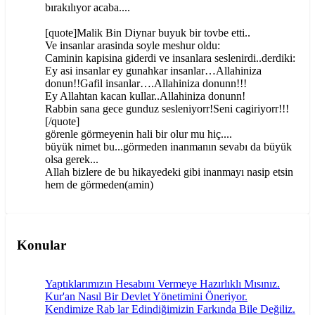
bırakılıyor acaba....
[quote]Malik Bin Diynar buyuk bir tovbe etti..
Ve insanlar arasinda soyle meshur oldu:
Caminin kapisina giderdi ve insanlara seslenirdi..derdiki:
Ey asi insanlar ey gunahkar insanlar…Allahiniza
donun!!Gafil insanlar….Allahiniza donunn!!!
Ey Allahtan kacan kullar..Allahiniza donunn!
Rabbin sana gece gunduz sesleniyorr!Seni cagiriyorr!!!
[/quote]
görenle görmeyenin hali bir olur mu hiç....
büyük nimet bu...görmeden inanmanın sevabı da büyük
olsa gerek...
Allah bizlere de bu hikayedeki gibi inanmayı nasip etsin
hem de görmeden(amin)
Konular
Yaptıklarımızın Hesabını Vermeye Hazırlıklı Mısınız.
Kur'an Nasıl Bir Devlet Yönetimini Öneriyor.
Kendimize Rab lar Edindiğimizin Farkında Bile Değiliz.