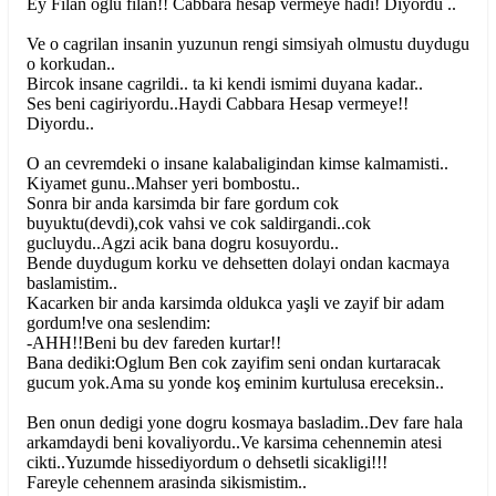
Ey Filan oglu filan!! Cabbara hesap vermeye hadi! Diyordu ..
Ve o cagrilan insanin yuzunun rengi simsiyah olmustu duydugu
o korkudan..
Bircok insane cagrildi.. ta ki kendi ismimi duyana kadar..
Ses beni cagiriyordu..Haydi Cabbara Hesap vermeye!!
Diyordu..
O an cevremdeki o insane kalabaligindan kimse kalmamisti..
Kiyamet gunu..Mahser yeri bombostu..
Sonra bir anda karsimda bir fare gordum cok
buyuktu(devdi),cok vahsi ve cok saldirgandi..cok
gucluydu..Agzi acik bana dogru kosuyordu..
Bende duydugum korku ve dehsetten dolayi ondan kacmaya
baslamistim..
Kacarken bir anda karsimda oldukca yaşli ve zayif bir adam
gordum!ve ona seslendim:
-AHH!!Beni bu dev fareden kurtar!!
Bana dediki:Oglum Ben cok zayifim seni ondan kurtaracak
gucum yok.Ama su yonde koş eminim kurtulusa ereceksin..
Ben onun dedigi yone dogru kosmaya basladim..Dev fare hala
arkamdaydi beni kovaliyordu..Ve karsima cehennemin atesi
cikti..Yuzumde hissediyordum o dehsetli sicakligi!!!
Fareyle cehennem arasinda sikismistim..