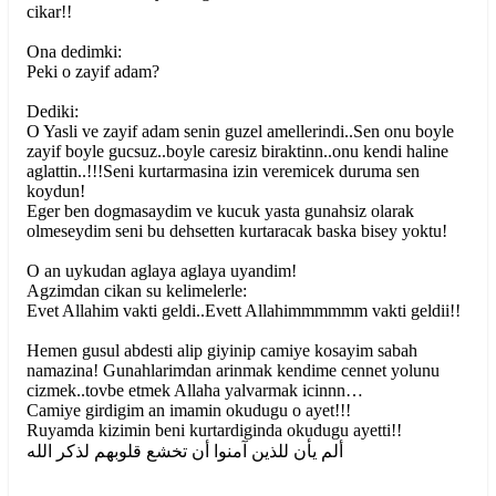
cikar!!
Ona dedimki:
Peki o zayif adam?
Dediki:
O Yasli ve zayif adam senin guzel amellerindi..Sen onu boyle
zayif boyle gucsuz..boyle caresiz biraktinn..onu kendi haline
aglattin..!!!Seni kurtarmasina izin veremicek duruma sen
koydun!
Eger ben dogmasaydim ve kucuk yasta gunahsiz olarak
olmeseydim seni bu dehsetten kurtaracak baska bisey yoktu!
O an uykudan aglaya aglaya uyandim!
Agzimdan cikan su kelimelerle:
Evet Allahim vakti geldi..Evett Allahimmmmmm vakti geldii!!
Hemen gusul abdesti alip giyinip camiye kosayim sabah
namazina! Gunahlarimdan arinmak kendime cennet yolunu
cizmek..tovbe etmek Allaha yalvarmak icinnn…
Camiye girdigim an imamin okudugu o ayet!!!
Ruyamda kizimin beni kurtardiginda okudugu ayetti!!
ألم يأن للذين آمنوا أن تخشع قلوبهم لذكر الله