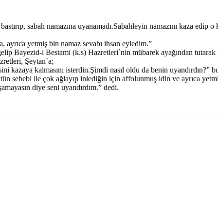
ku bastırıp, sabah namazına uyanamadı.Sabahleyin namazını kaza edip o 
, ayrıca yetmiş bin namaz sevabı ihsan eyledim.”
elip Bayezid-i Bestami (k.s) Hazretleri`nin mübarek ayağından tutarak 
retleri, Şeytan`a;
i kazaya kalmasını isterdin.Şimdi nasıl oldu da benin uyandırdın?” b
ün sebebi ile çok ağlayıp inlediğin için affolunmuş idin ve ayrıca yet
amayasın diye seni uyandırdım.” dedi.