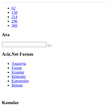
62
138
214
290
366
Ara
Aciz.Net Forum
Anasayfa
Forum
Konular
Bölümler
Kategoriler
İletişim
Konular