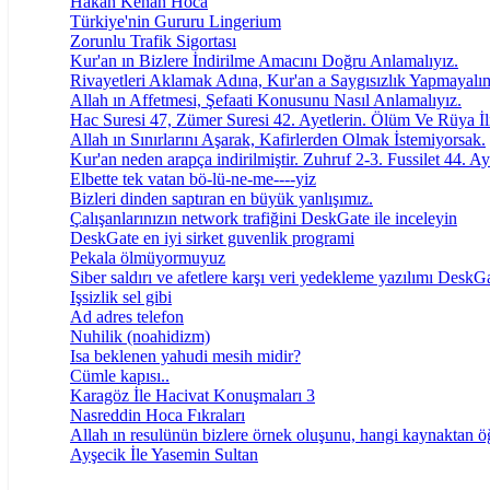
Hakan Kenan Hoca
Türkiye'nin Gururu Lingerium
Zorunlu Trafik Sigortası
Kur'an ın Bizlere İndirilme Amacını Doğru Anlamalıyız.
Rivayetleri Aklamak Adına, Kur'an a Saygısızlık Yapmayalı
Allah ın Affetmesi, Şefaati Konusunu Nasıl Anlamalıyız.
Hac Suresi 47, Zümer Suresi 42. Ayetlerin. Ölüm Ve Rüya İli
Allah ın Sınırlarını Aşarak, Kafirlerden Olmak İstemiyorsak.
Kur'an neden arapça indirilmiştir. Zuhruf 2-3. Fussilet 44. Ay
Elbette tek vatan bö-lü-ne-me----yiz
Bizleri dinden saptıran en büyük yanlışımız.
Çalışanlarınızın network trafiğini DeskGate ile inceleyin
DeskGate en iyi sirket guvenlik programi
Pekala ölmüyormuyuz
Siber saldırı ve afetlere karşı veri yedekleme yazılımı DeskG
Işsizlik sel gibi
Ad adres telefon
Nuhilik (noahidizm)
Isa beklenen yahudi mesih midir?
Cümle kapısı..
Karagöz İle Hacivat Konuşmaları 3
Nasreddin Hoca Fıkraları
Allah ın resulünün bizlere örnek oluşunu, hangi kaynaktan ö
Ayşecik İle Yasemin Sultan