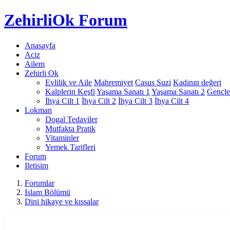
Zehirli
Ok Forum
Anasayfa
Aciz
Ailem
Zehirli Ok
Evlilik ve Aile
Mahremiyet
Casus Suzi
Kadının değeri
Kalplerin Keşfi
Yaşama Sanatı 1
Yaşama Sanatı 2
Gençle
İhya Cilt 1
İhya Cilt 2
İhya Cilt 3
İhya Cilt 4
Lokman
Dogal Tedaviler
Mutfakta Pratik
Vitaminler
Yemek Tarifleri
Forum
Iletisim
Forumlar
Islam Bölümü
Dini hikaye ve kıssalar