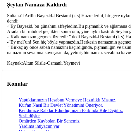
Şeytan Namaza Kaldırdı
Sultan-ül Arifin Bayezid-i Bestami (k.s) Hazretlerini, bir gece uy
dendi:
-“Ey Bayezid, bu günahını affeyledim.Bu pişmanlık ve ağlamana da
Aradan bir müddet geçtikten sonra onu, yine uyku bastırdı.Şeytan g
-“Kalk namazın geçmek üzeredir.” dedi.Bayezid-i Bestami (k.s) Haz
-“Ey mel`un! Sen hiç böyle yapmazdın.Herkesin namazının geçmesin
-“Birkaç ay önce sabah namazını kaçırdığında, pişmanlığın ve üzünt
namazının sevabına kavuşasın da, yetmiş bin namaz sevabına kavuş
Kaynak:Altun Silsile-Osmanlı Yayınevi
Konular
Yaptıklarımızın Hesabını Vermeye Hazırlıklı Mısınız.
Kur'an Nasıl Bir Devlet Yönetimini Öneriyor.
Kendimize Rab lar Edindiğimizin Farkında Bile Değiliz.
Sesli düşler
Ömürden Kaybolan Bir Senemiz
Yardıma ihtiyacım var