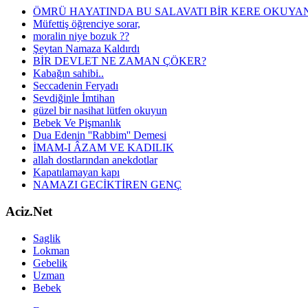
ÖMRÜ HAYATINDA BU SALAVATI BİR KERE OKUYAN
Müfettiş öğrenciye sorar,
moralin niye bozuk ??
Şeytan Namaza Kaldırdı
BİR DEVLET NE ZAMAN ÇÖKER?
Kabağın sahibi..
Seccadenin Feryadı
Sevdiğinle İmtihan
güzel bir nasihat lütfen okuyun
Bebek Ve Pişmanlık
Dua Edenin ''Rabbim'' Demesi
İMAM-I ÂZAM VE KADILIK
allah dostlarından anekdotlar
Kapatılamayan kapı
NAMAZI GECİKTİREN GENÇ
Aciz.Net
Saglik
Lokman
Gebelik
Uzman
Bebek