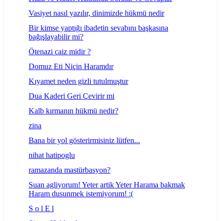
Vasiyet nasıl yazılır, dinimizde hükmü nedir
Bir kimse yaptığı ibadetin sevabını başkasına
bağışlayabilir mi?
Ötenazi caiz midir ?
Domuz Eti Niçin Haramdır
Kıyamet neden gizli tutulmuştur
Dua Kaderi Geri Çevirir mi
Kalb kırmanın hükmü nedir?
zina
Bana bir yol gösterirmisiniz lütfen...
nihat hatipoglu
ramazanda mastürbasyon?
Suan agliyorum! Yeter artik Yeter Harama bakmak
Haram dusunmek istemiyorum! :(
S o l E l