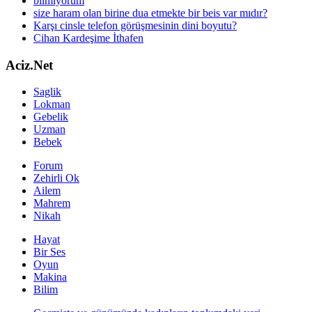
bilmiyorum
size haram olan birine dua etmekte bir beis var mıdır?
Karşı cinsle telefon görüşmesinin dini boyutu?
Cihan Kardeşime İthafen
Aciz.Net
Saglik
Lokman
Gebelik
Uzman
Bebek
Forum
Zehirli Ok
Ailem
Mahrem
Nikah
Hayat
Bir Ses
Oyun
Makina
Bilim