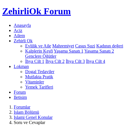
Zehirli
Ok Forum
Anasayfa
Aciz
Ailem
Zehirli Ok
Evlilik ve Aile
Mahremiyet
Casus Suzi
Kadının değeri
Kalplerin Keşfi
Yaşama Sanatı 1
Yaşama Sanatı 2
Gençlere Öğütler
İhya Cilt 1
İhya Cilt 2
İhya Cilt 3
İhya Cilt 4
Lokman
Dogal Tedaviler
Mutfakta Pratik
Vitaminler
Yemek Tarifleri
Forum
Iletisim
Forumlar
Islam Bölümü
Islami Genel Konular
Soru ve Cevaplar