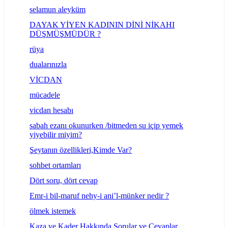
selamun aleyküm
DAYAK YİYEN KADININ DİNİ NİKAHI
DÜŞMÜŞMÜDÜR ?
rüya
dualarınızla
VİCDAN
mücadele
vicdan hesabı
sabah ezanı okunurken /bitmeden su içip yemek
yiyebilir miyim?
Şeytanın özellikleri,Kimde Var?
sohbet ortamları
Dört soru, dört cevap
Emr-i bil-maruf nehy-i ani’l-münker nedir ?
ölmek istemek
Kaza ve Kader Hakkında Sorular ve Cevaplar