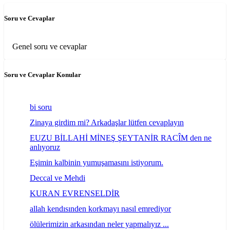
Soru ve Cevaplar
Genel soru ve cevaplar
Soru ve Cevaplar Konular
bi soru
Zinaya girdim mi? Arkadaşlar lütfen cevaplayın
EUZU BİLLAHİ MİNEŞ ŞEYTANİR RACÎM den ne
anlıyoruz
Eşimin kalbinin yumuşamasını istiyorum.
Deccal ve Mehdi
KURAN EVRENSELDİR
allah kendısınden korkmayı nasıl emrediyor
ölülerimizin arkasından neler yapmalıyız ...