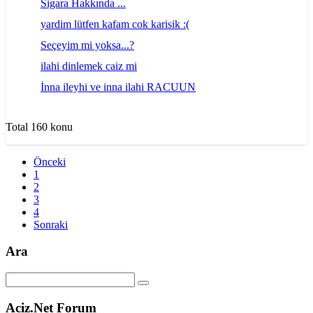
Sigara Hakkında ...
yardim lütfen kafam cok karisik :(
Seçeyim mi yoksa...?
ilahi dinlemek caiz mi
İnna ileyhi ve inna ilahi RACUUN
Total 160 konu
Önceki
1
2
3
4
Sonraki
Ara
Aciz.Net Forum