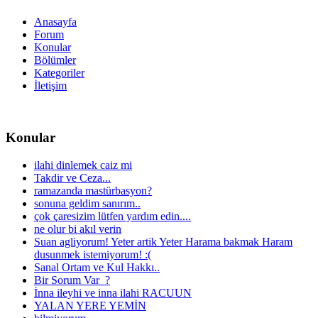
Anasayfa
Forum
Konular
Bölümler
Kategoriler
İletişim
Konular
ilahi dinlemek caiz mi
Takdir ve Ceza...
ramazanda mastürbasyon?
sonuna geldim sanırım..
çok çaresizim lütfen yardım edin....
ne olur bi akıl verin
Suan agliyorum! Yeter artik Yeter Harama bakmak Haram
dusunmek istemiyorum! :(
Sanal Ortam ve Kul Hakkı..
Bir Sorum Var_?
İnna ileyhi ve inna ilahi RACUUN
YALAN YERE YEMİN