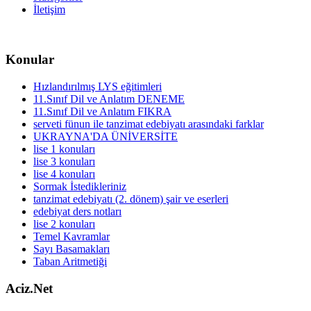
İletişim
Konular
Hızlandırılmış LYS eğitimleri
11.Sınıf Dil ve Anlatım DENEME
11.Sınıf Dil ve Anlatım FIKRA
serveti fünun ile tanzimat edebiyatı arasındaki farklar
UKRAYNA'DA ÜNİVERSİTE
lise 1 konuları
lise 3 konuları
lise 4 konuları
Sormak İstedikleriniz
tanzimat edebiyatı (2. dönem) şair ve eserleri
edebiyat ders notları
lise 2 konuları
Temel Kavramlar
Sayı Basamakları
Taban Aritmetiği
Aciz.Net