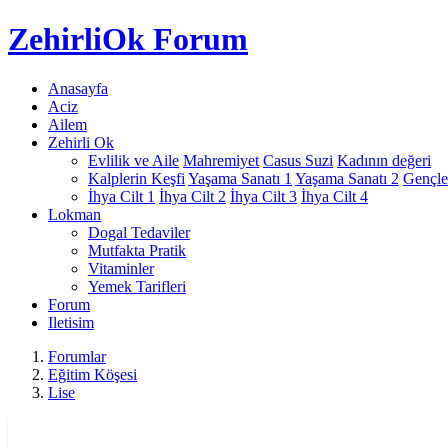
Zehirli
Ok Forum
Anasayfa
Aciz
Ailem
Zehirli Ok
Evlilik ve Aile
Mahremiyet
Casus Suzi
Kadının değeri
Kalplerin Keşfi
Yaşama Sanatı 1
Yaşama Sanatı 2
Gençle
İhya Cilt 1
İhya Cilt 2
İhya Cilt 3
İhya Cilt 4
Lokman
Dogal Tedaviler
Mutfakta Pratik
Vitaminler
Yemek Tarifleri
Forum
Iletisim
Forumlar
Eğitim Köşesi
Lise