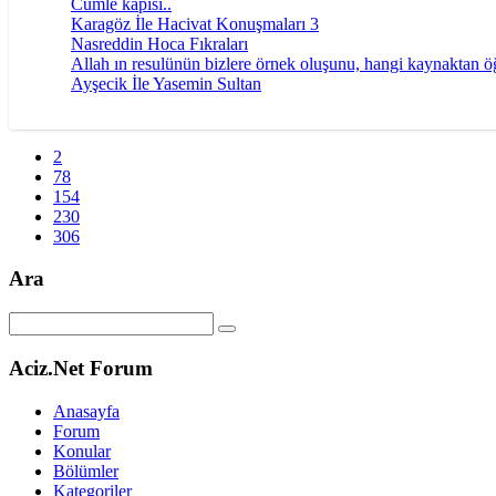
Cümle kapısı..
Karagöz İle Hacivat Konuşmaları 3
Nasreddin Hoca Fıkraları
Allah ın resulünün bizlere örnek oluşunu, hangi kaynaktan ö
Ayşecik İle Yasemin Sultan
2
78
154
230
306
Ara
Aciz.Net Forum
Anasayfa
Forum
Konular
Bölümler
Kategoriler