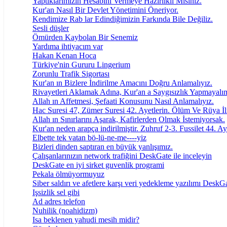
Yaptıklarımızın Hesabını Vermeye Hazırlıklı Mısınız.
Kur'an Nasıl Bir Devlet Yönetimini Öneriyor.
Kendimize Rab lar Edindiğimizin Farkında Bile Değiliz.
Sesli düşler
Ömürden Kaybolan Bir Senemiz
Yardıma ihtiyacım var
Hakan Kenan Hoca
Türkiye'nin Gururu Lingerium
Zorunlu Trafik Sigortası
Kur'an ın Bizlere İndirilme Amacını Doğru Anlamalıyız.
Rivayetleri Aklamak Adına, Kur'an a Saygısızlık Yapmayalı
Allah ın Affetmesi, Şefaati Konusunu Nasıl Anlamalıyız.
Hac Suresi 47, Zümer Suresi 42. Ayetlerin. Ölüm Ve Rüya İli
Allah ın Sınırlarını Aşarak, Kafirlerden Olmak İstemiyorsak.
Kur'an neden arapça indirilmiştir. Zuhruf 2-3. Fussilet 44. Ay
Elbette tek vatan bö-lü-ne-me----yiz
Bizleri dinden saptıran en büyük yanlışımız.
Çalışanlarınızın network trafiğini DeskGate ile inceleyin
DeskGate en iyi sirket guvenlik programi
Pekala ölmüyormuyuz
Siber saldırı ve afetlere karşı veri yedekleme yazılımı DeskG
Işsizlik sel gibi
Ad adres telefon
Nuhilik (noahidizm)
Isa beklenen yahudi mesih midir?