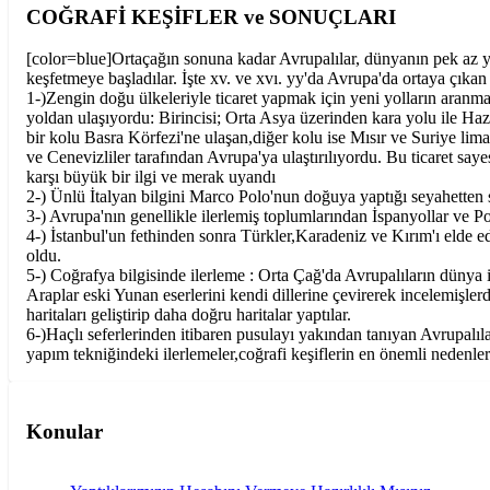
COĞRAFİ KEŞİFLER ve SONUÇLARI
[color=blue]Ortaçağın sonuna kadar Avrupalılar, dünyanın pek az yeri
keşfetmeye başladılar. İşte xv. ve xvı. yy'da Avrupa'da ortaya çıkan
1-)Zengin doğu ülkeleriyle ticaret yapmak için yeni yolların aranma
yoldan ulaşıyordu: Birincisi; Orta Asya üzerinden kara yolu ile Haz
bir kolu Basra Körfezi'ne ulaşan,diğer kolu ise Mısır ve Suriye lim
ve Cenevizliler tarafından Avrupa'ya ulaştırılıyordu. Bu ticaret say
karşı büyük bir ilgi ve merak uyandı
2-) Ünlü İtalyan bilgini Marco Polo'nun doğuya yaptığı seyahetten s
3-) Avrupa'nın genellikle ilerlemiş toplumlarından İspanyollar ve P
4-) İstanbul'un fethinden sonra Türkler,Karadeniz ve Kırım'ı elde ed
oldu.
5-) Coğrafya bilgisinde ilerleme : Orta Çağ'da Avrupalıların dünya ile
Araplar eski Yunan eserlerini kendi dillerine çevirerek incelemiş
haritaları geliştirip daha doğru haritalar yaptılar.
6-)Haçlı seferlerinden itibaren pusulayı yakından tanıyan Avrupalıl
yapım tekniğindeki ilerlemeler,coğrafi keşiflerin en önemli nedenler
Konular