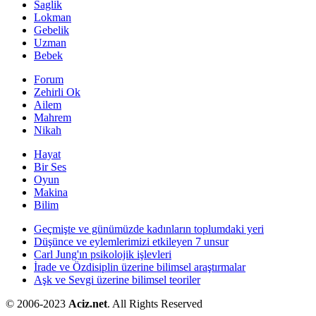
Saglik
Lokman
Gebelik
Uzman
Bebek
Forum
Zehirli Ok
Ailem
Mahrem
Nikah
Hayat
Bir Ses
Oyun
Makina
Bilim
Geçmişte ve günümüzde kadınların toplumdaki yeri
Düşünce ve eylemlerimizi etkileyen 7 unsur
Carl Jung'ın psikolojik işlevleri
İrade ve Özdisiplin üzerine bilimsel araştırmalar
Aşk ve Sevgi üzerine bilimsel teoriler
© 2006-2023
Aciz.net
. All Rights Reserved