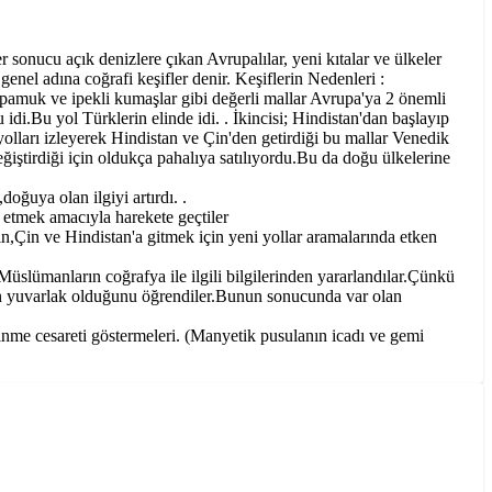
 sonucu açık denizlere çıkan Avrupalılar, yeni kıtalar ve ülkeler
enel adına coğrafi keşifler denir. Keşiflerin Nedenleri :
 ,pamuk ve ipekli kumaşlar gibi değerli mallar Avrupa'ya 2 önemli
i.Bu yol Türklerin elinde idi. . İkincisi; Hindistan'dan başlayıp
olları izleyerek Hindistan ve Çin'den getirdiği bu mallar Venedik
ğiştirdiği için oldukça pahalıya satılıyordu.Bu da doğu ülkelerine
ğuya olan ilgiyi artırdı. .
 etmek amacıyla harekete geçtiler
ın,Çin ve Hindistan'a gitmek için yeni yollar aramalarında etken
a Müslümanların coğrafya ile ilgili bilgilerinden yararlandılar.Çünkü
nın yuvarlak olduğunu öğrendiler.Bunun sonucunda var olan
 inme cesareti göstermeleri. (Manyetik pusulanın icadı ve gemi