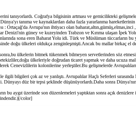
ni tanıyorlardı. Coğrafya bilgisinin artması ve gemicilikteki gelişmeler
 Dünya'yı tanıma ve kaynaklardan daha fazla yararlanma hareketlerinin g
sı : Ortaçağ'da Avrupa'nın ihtiyacı olan baharat,altın,gümüş,elmas,inci
ar Denizi'nin güney ve kuzeyinden Trabzon ve Kırıma ulaşan İpek Yolu id
anlarında sona eren Baharat Yolu idi. Türk ve Müslüman tüccarların bu y
esinde doğu ülkeleri oldukça zenginleşmişti.Ancak bu mallar birkaç el de
onra,bu ülkelerin bitmek tükenmek bilmeyen servetlerinden söz etmesi,do
ortekizliler,doğu ülkeleriyle doğrudan ticaret yapmak ve daha ucuza mal
erek Cenevizlilerin kolonilerine yerleştiler.Bu gelişmelerde Avrupalılar
 ilgili bilgileri çok az ve yanlıştı. Avrupalılar Haçlı Seferleri sırasınd
lerdi. Dünyayı düz bir tepsi şeklinde düşünüyorlardı.Daha sonra Dünya'
arın bu aygıt üzerinde son düzenlemeleri yaptıktan sonra açık denizlere
indendir.)[/color]